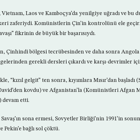
 Vietnam, Laos ve Kamboçya’da yenilgiye uğradı ve bu 
eri zaferiydi. Komünistlerin Çin’in kontrolünü ele geç
vaşı” fikrinin de büyük bir başarısıydı.
n, Çinhindi bölgesi tecrübesinden ve daha sonra Angola 
elerinden gerekli dersleri çıkardı ve karşı-devrimler içi
kle, “kızıl gelgit” ten sonra, kıyımlara Mısır’dan başladı
avid’den kovdu) ve Afganistan’la (Komünistleri Afgan M
i) devam etti.
Savaş’ın sona ermesi, Sovyetler Birliği’nin 1991’in son
e Pekin’e bağlı sol çöktü.