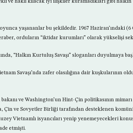
li ve haklı kılacak iyi ilişkiler kuramadıkları gibi halkın 
ar boyunca yaşananlar bu şekildedir. 1967 Haziran’ındaki (6
eraber, orduların “iktidar kurumları” olarak yükselişi se
ında, “Halkın Kurtuluş Savaşı” sloganları duyulmaya baş
ietnam Savaşı’nda zafer olasılığına dair kuşkularının o
bakanı ve Washington’un Hint-Çin politikasının mimarı
 Çin ve Sovyetler Birliği tarafından desteklenen komün
Kuzey Vietnamlı isyancıları yenip yenemeyecekleri konu
ade etmişti.