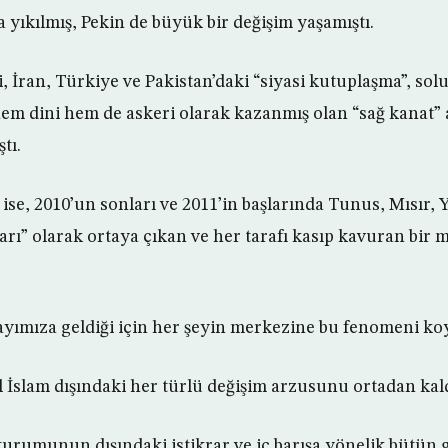
 yıkılmış, Pekin de büyük bir değişim yaşamıştı.
 İran, Türkiye ve Pakistan’daki “siyasi kutuplaşma”, sol
m dini hem de askeri olarak kazanmış olan “sağ kanat” 
tı.
ise, 2010’un sonları ve 2011’in başlarında Tunus, Mısır,
arı” olarak ortaya çıkan ve her tarafı kasıp kavuran bir 
ayımıza geldiği için her şeyin merkezine bu fenomeni ko
l İslam dışındaki her türlü değişim arzusunu ortadan kal
urumunun dışındaki istikrar ve iç barışa yönelik bütün g