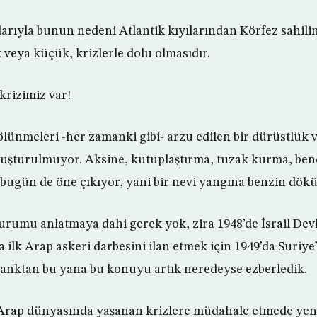
arıyla bunun nedeni Atlantik kıyılarından Körfez sahili
veya küçük, krizlerle dolu olmasıdır.
krizimiz var!
ölünmeleri -her zamanki gibi- arzu edilen bir dürüstlük v
uşturulmuyor. Aksine, kutuplaştırma, tuzak kurma, ben
bugün de öne çıkıyor, yani bir nevi yangına benzin dökü
durumu anlatmaya dahi gerek yok, zira 1948’de İsrail Devl
ilk Arap askeri darbesini ilan etmek için 1949’da Suriye’
 tanktan bu yana bu konuyu artık neredeyse ezberledik.
Arap dünyasında yaşanan krizlere müdahale etmede yeni