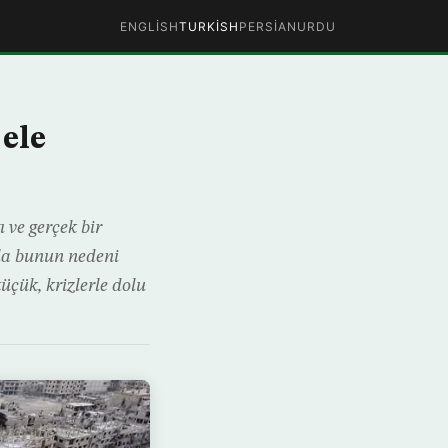
ENGLISH
TURKISH
PERSIAN
URDU
 ele
ve gerçek bir
yla bunun nedeni
üçük, krizlerle dolu