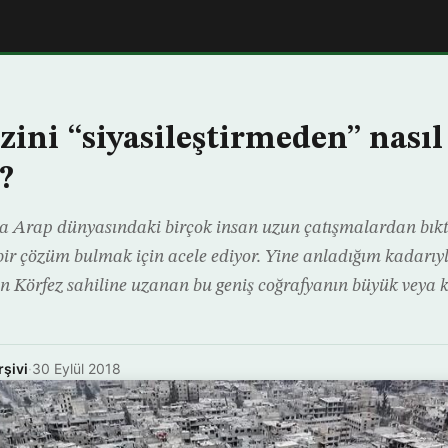
zini “siyasileştirmeden” nasıl
!?
 Arap dünyasındaki birçok insan uzun çatışmalardan bıktı 
ir çözüm bulmak için acele ediyor. Yine anladığım kadarı
an Körfez sahiline uzanan bu geniş coğrafyanın büyük veya k
rşivi
·
30 Eylül 2018