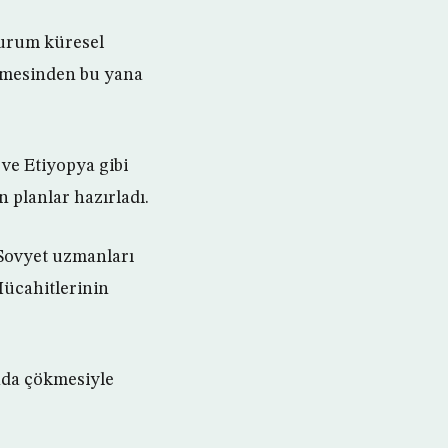
durum küresel
irmesinden bu yana
ve Etiyopya gibi
n planlar hazırladı.
 (Sovyet uzmanları
ücahitlerinin
unda çökmesiyle