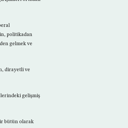
beral
in, politikadan
zden gelmek ve
 dirayetli ve
erindeki gelişmiş
ir bütün olarak