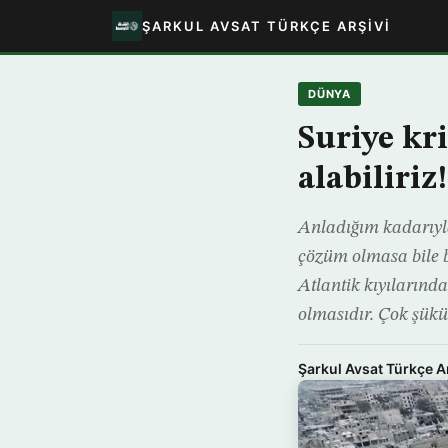
ŞARKUL AVSAT TÜRKÇE ARŞIVI
DÜNYA
Suriye kri
alabiliriz
Anladığım kadarıyla
çözüm olmasa bile b
Atlantik kıyılarınd
olmasıdır. Çok şükü
Şarkul Avsat Türkçe A