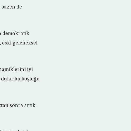
, bazen de
a demokratik
, eski geleneksel
namiklerini iyi
ordular bu boşluğu
ktan sonra artık