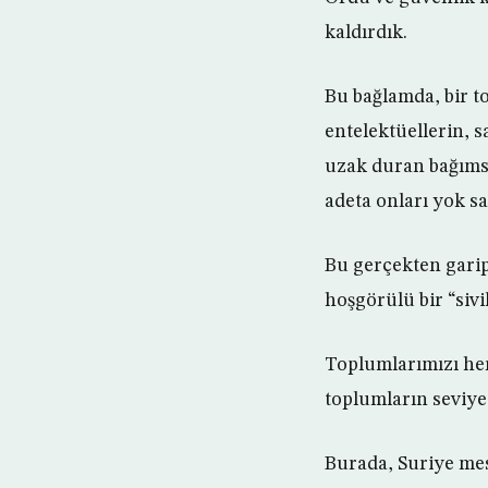
kaldırdık.
Bu bağlamda, bir t
entelektüellerin, s
uzak duran bağımsı
adeta onları yok s
Bu gerçekten garip
hoşgörülü bir “sivi
Toplumlarımızı her
toplumların seviye
Burada, Suriye mes