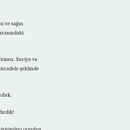
un ve sağın
arasındaki
 Yemen, Suriye ve
mücadele şeklinde
yduk.
dırdık!
irişimleri ortadan