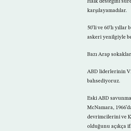
Halk desteğini sürek
karşılayamadılar.
50’li ve 60’lı yıll
askeri yenilgiyle b
Bazı Arap sokaklar
ABD liderlerinin V
bahsediyoruz.
Eski ABD savunma 
McNamara, 1966’da,
devrimcilerini ve 
olduğunu açıkça if