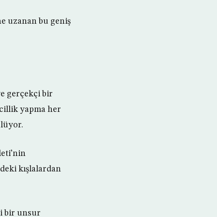
ne uzanan bu geniş
e gerçekçi bir
cillik yapma her
lüyor.
eti’nin
deki kışlalardan
 bir unsur