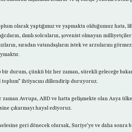
oplum olarak yaptığımız ve yapmakta olduğumuz hata, li
ağcıların, ılımlı solcuların, şovenist olmayan milliyetçiler
zların, sıradan vatandaşların istek ve arzularını görme
aymaktır.
 bir durum, çünkü biz her zaman, sürekli geleceğe bakan,
l toplum” ihtiyacını dillendirip duruyoruz.
 zaman Avrupa, ABD ve hatta gelişmekte olan Asya ülkel
sine çıkarmayı hayal ediyoruz.
elesine geri dönecek olursak, Suriye’ye ve daha sonra b