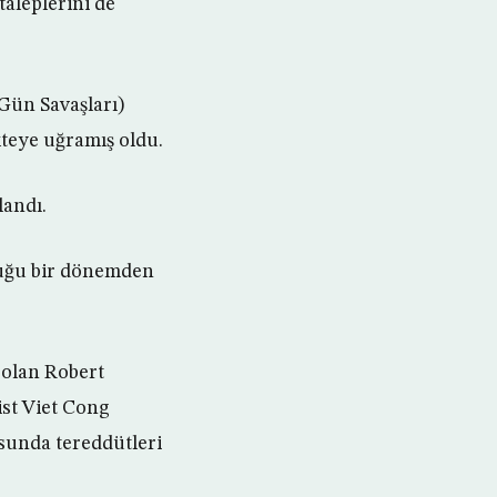
taleplerini de
 Gün Savaşları)
kteye uğramış oldu.
landı.
lduğu bir dönemden
 olan Robert
ist Viet Cong
sunda tereddütleri