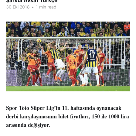
Şarkul Avsat Türkçe
30 Eki 2018
•
1 min read
Spor Toto Süper Lig’in 11. haftasında oynanacak
derbi karşılaşmasının bilet fiyatları, 150 ile 1000 lira
arasında değişiyor.