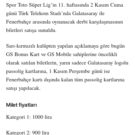
Spor Toto Süper Lig’in 11. haftasında 2 Kasım Cuma
günü Türk Telekom Stadı’nda Galatasaray ile
Fenerbahçe arasında oynanacak derbi karşılaşmasının
biletleri satışa sunuldu.
Sarı-kırmızılı kulüpten yapılan açıklamaya göre bugün
GS Bonus Kart ve GS Mobile sahiplerine öncelikli
olarak satılan biletlerin, yarın sadece Galatasaray logolu
passolig kartlarına, 1 Kasım Perşembe günü ise
Fenerbahçe kartı dışında kalan tüm passolig kartlarına
satışı yapılacak.
Milet fiyatları
Kategori 1: 1000 lira
Kategori 2: 900 lira