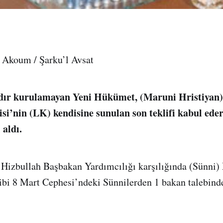
e Akoum / Şarku’l Avsat
dır kurulamayan Yeni Hükümet, (Maruni Hristiyan
isi’nin (LK) kendisine sunulan son teklifi kabul ed
aldı.
 Hizbullah Başbakan Yardımcılığı karşılığında (Sünni)
kibi 8 Mart Cephesi’ndeki Sünnilerden 1 bakan talebin