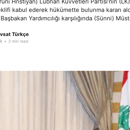
ni Hristiyan) Lübnan Kuvvetleri Partisi’nin (LK
klifi kabul ederek hükümette bulunma kararı al
h Başbakan Yardımcılığı karşılığında (Sünni) Müs
Avsat Türkçe
18
•
3 min read