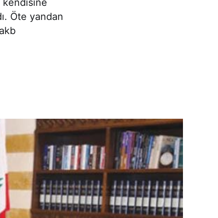
) kendisine
dı. Öte yandan
takb