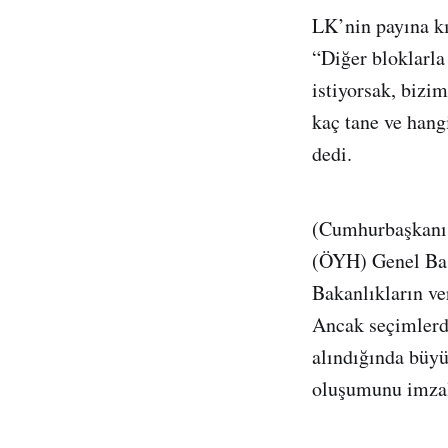
LK’nin payına kı
“Diğer bloklarla
istiyorsak, biz
kaç tane ve hang
dedi.
(Cumhurbaşkanı A
(ÖYH) Genel Baş
Bakanlıkların ve
Ancak seçimlerde
alındığında büyü
oluşumunu imzala