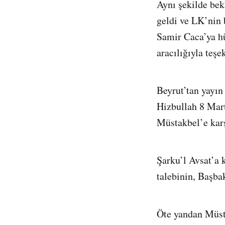
Aynı şekilde bek
geldi ve LK’nin b
Samir Caca’ya hü
aracılığıyla teşek
Beyrut’tan yayın
Hizbullah 8 Mart
Müstakbel’e karş
Şarku’l Avsat’a 
talebinin, Başb
Öte yandan Müsta