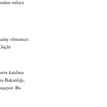
ından onlara
 aday olmamızı
 Güçlü
mete katılma
ma Bakanlığı,
luşuyor. Bu