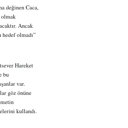
ına değinen Caca,
i olmak
acaktır. Ancak
n hedef olmadı”
tsever Hareket
e bu
şanlar var.
ılar göz önüne
ümetin
lerini kullandı.