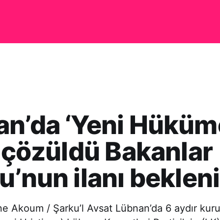
an’da ‘Yeni Hüküm
’ çözüldü Bakanlar
u’nun ilanı beklen
ne Akoum / Şarku’l Avsat Lübnan’da 6 aydır kur