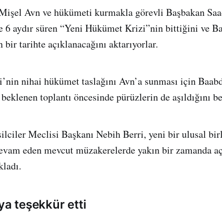
işel Avn ve hükümeti kurmakla görevli Başbakan Saad
e 6 aydır süren “Yeni Hükümet Krizi”nin bittiğini ve B
bir tarihte açıklanacağını aktarıyorlar.
i’nin nihai hükümet taslağını Avn’a sunması için Baab
beklenen toplantı öncesinde pürüzlerin de aşıldığını bel
lciler Meclisi Başkanı Nebih Berri, yeni bir ulusal bi
devam eden mevcut müzakerelerde yakın bir zamanda a
kladı.
ya teşekkür etti