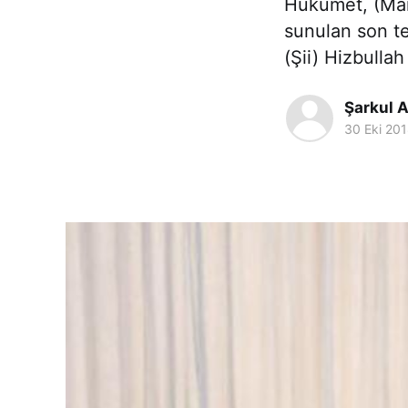
Hükümet, (Maru
sunulan son te
(Şii) Hizbulla
Şarkul 
30 Eki 20