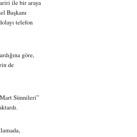
iri ile bir araya
nel Başkanı
olayı telefon
ardığına göre,
rin de
 Mart Sünnileri”
ktardı.
klamada,