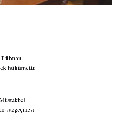
) Lübnan
erek hükümette
 Müstakbel
den vazgeçmesi