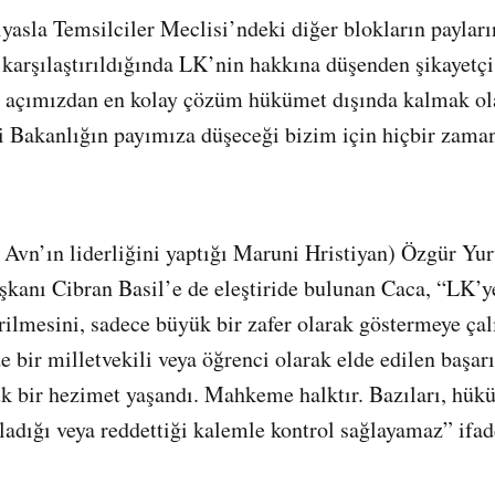
yasla Temsilciler Meclisi’ndeki diğer blokların paylar
 karşılaştırıldığında LK’nin hakkına düşenden şikayetç
im açımızdan en kolay çözüm hükümet dışında kalmak ol
i Bakanlığın payımıza düşeceği bizim için hiçbir zama
vn’ın liderliğini yaptığı Maruni Hristiyan) Özgür Yur
kanı Cibran Basil’e de eleştiride bulunan Caca, “LK’y
rilmesini, sadece büyük bir zafer olarak göstermeye çalı
 bir milletvekili veya öğrenci olarak elde edilen başar
k bir hezimet yaşandı. Mahkeme halktır. Bazıları, hük
dığı veya reddettiği kalemle kontrol sağlayamaz” ifade