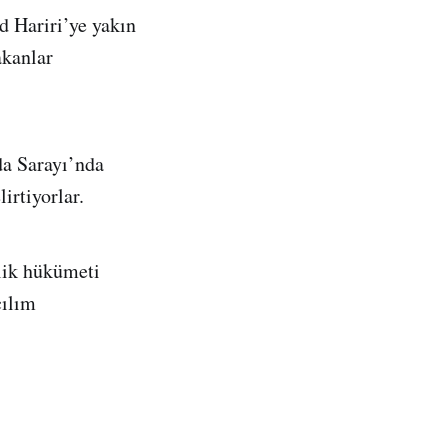
 Hariri’ye yakın
akanlar
da Sarayı’nda
irtiyorlar.
rlik hükümeti
çılım