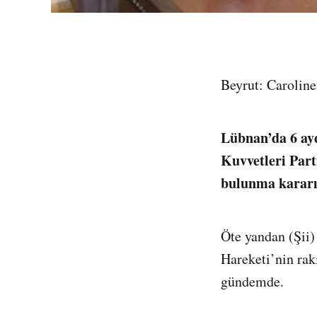
Beyrut: Carolin
Lübnan’da 6 ay
Kuvvetleri Part
bulunma kararı 
Öte yandan (Şii)
Hareketi’nin ra
gündemde.