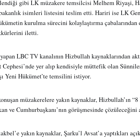
lendiği gibi LK müzakere temsilcisi Melhem Riyaşi, Har
akanlık isimleri listesini teslim etti. Hariri ise LK Ge
kümetin kurulma sürecini kolaylaştırma çabalarından d
kürlerini iletti.
 yapan LBC TV kanalının Hizbullah kaynaklarından akt
 Cephesi’nde yer alıp kendisiyle müttefik olan Sünnile
ı Yeni Hükümet’te temsilini istiyor.
konuşan müzakerelere yakın kaynaklar, Hizbullah’ın “8
akan ve Cumhurbaşkanı’nın görüşmesinde çözüleceğini a
kbel’e yakın kaynaklar, Şarku’l Avsat’a yaptıkları açı