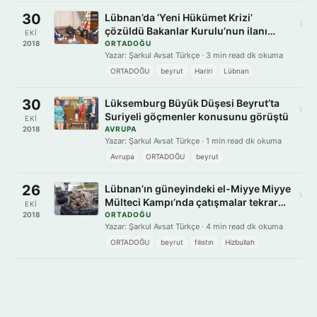
30
Lübnan’da ‘Yeni Hükümet Krizi’
›
çözüldü Bakanlar Kurulu’nun ilanı
EKI
bekleniyor
2018
ORTADOĞU
Yazar: Şarkul Avsat Türkçe · 3 min read dk okuma
ORTADOĞU
beyrut
Hariri
Lübnan
30
Lüksemburg Büyük Düşesi Beyrut’ta
›
Suriyeli göçmenler konusunu görüştü
EKI
2018
AVRUPA
Yazar: Şarkul Avsat Türkçe · 1 min read dk okuma
Avrupa
ORTADOĞU
beyrut
26
Lübnan’ın güneyindeki el-Miyye Miyye
›
Mülteci Kampı’nda çatışmalar tekrar
EKI
alevlendi
2018
ORTADOĞU
Yazar: Şarkul Avsat Türkçe · 4 min read dk okuma
ORTADOĞU
beyrut
fılıstın
Hizbullah