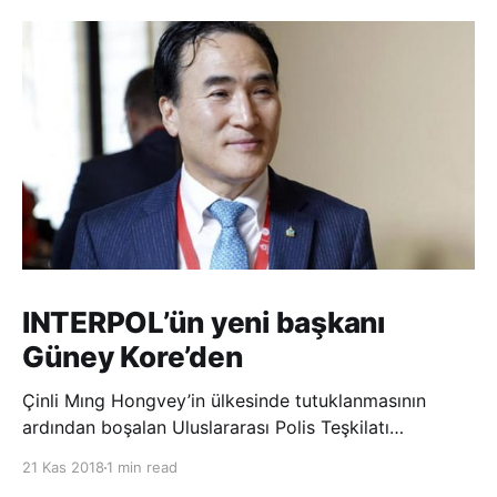
INTERPOL’ün yeni başkanı
Güney Kore’den
Çinli Mıng Hongvey’in ülkesinde tutuklanmasının
ardından boşalan Uluslararası Polis Teşkilatı
(INTERPOL) Başkanlığına Güney Koreli Kim Jong Yang
21 Kas 2018
1 min read
seçildi. INTERPOL Genel Kurulu’nun Dubai’deki