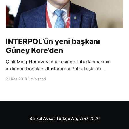
INTERPOL’ün yeni başkanı
Güney Kore’den
Çinli Mıng Hongvey’in ülkesinde tutuklanmasının
ardından boşalan Uluslararası Polis Teşkilatı
(INTERPOL) Başkanlığına Güney Koreli Kim Jong Yang
21 Kas 2018
1 min read
seçildi. INTERPOL Genel Kurulu’nun Dubai’deki
toplantısında yapılan seçimde, oyların 3’te 2’sini
kazanan Kim, teşkilatın yeni
Şarkul Avsat Türkçe Arşivi
© 2026