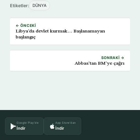
Etiketler:
DÜNYA
← ÖNCEKI
Libya’da devlet kurmak… Başlanamayan
başlangıç
SONRAKI →
Abbas’tan BM’ye çağrı
Google Play'de
App Store'dan
İndir
İndir