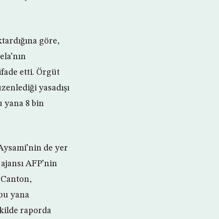
tardığına göre,
ela’nın
fade etti. Örgüt
zenlediği yasadışı
u yana 8 bin
Aysami’nin de yer
r ajansı AFP’nin
o Canton,
 bu yana
ekilde raporda