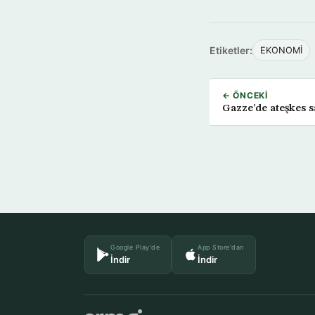
Etiketler:
EKONOMİ
← ÖNCEKI
Gazze’de ateşkes s
Google Play'de
App Store'dan
İndir
İndir