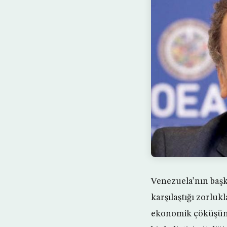
Venezuela’nın başk
karşılaştığı zorluk
ekonomik çöküşün e