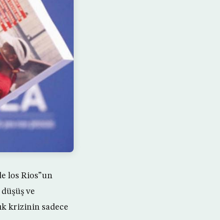
de los Rios”un
i düşüş ve
k krizinin sadece