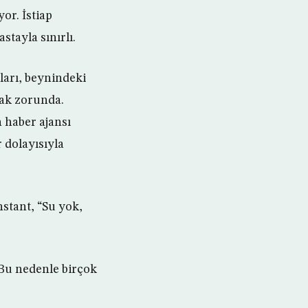
or. İstiap
tayla sınırlı.
ları, beynindeki
mak zorunda.
 haber ajansı
 dolayısıyla
stant, “Su yok,
 Bu nedenle birçok