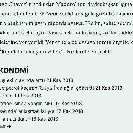
Hugo Chavez’in ardından Maduro’nun devlet başkanlığına 
ana 12 binden fazla Venezuelalı rastgele gözaltılara maru
 olarak tanımlayan raporda ayrıca, “Rejim, sahte seçiml
an hareket ediyor. Venezuela halkı baskı, korku, saldırı
delerine yer verildi. Venezuela delegasyonunun örgüte ka
, “komik bir medya rezaleti” olarak nitelendirildi.
 EKONOMİ
ışı ekim ayında arttı
21 Kas 2018
ye petrol kaçıran Rusya-İran ağını çökertti
21 Kas 2018
ndirim
19 Kas 2018
rafinerisinde yangın çıktı
17 Kas 2018
yakında’ anlaşmak istiyor
17 Kas 2018
ları açıklandı
16 Kas 2018
OMİ →