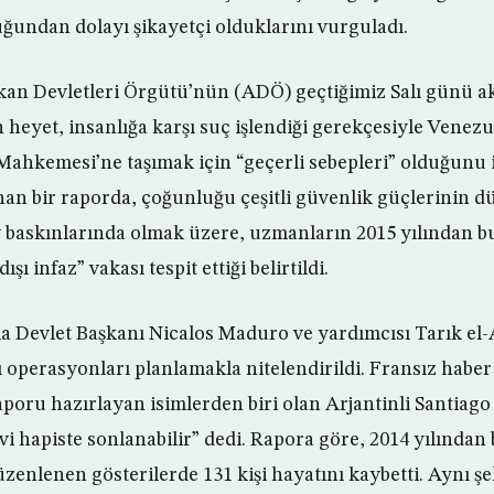
undan dolayı şikayetçi olduklarını vurguladı.
an Devletleri Örgütü’nün (ADÖ) geçtiğimiz Salı günü ak
 heyet, insanlığa karşı suç işlendiği gerekçesiyle Venezu
Mahkemesi’ne taşımak için “geçerli sebepleri” olduğunu i
nan bir raporda, çoğunluğu çeşitli güvenlik güçlerinin dü
 ev baskınlarında olmak üzere, uzmanların 2015 yılından b
şı infaz” vakası tespit ettiği belirtildi.
 Devlet Başkanı Nicalos Maduro ve yardımcısı Tarık el-
kı operasyonları planlamakla nitelendirildi. Fransız habe
aporu hazırlayan isimlerden biri olan Arjantinli Santiag
 hapiste sonlanabilir” dedi. Rapora göre, 2014 yılından
zenlenen gösterilerde 131 kişi hayatını kaybetti. Aynı ş