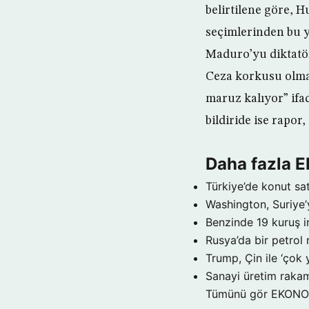
belirtilene göre, 
seçimlerinden bu y
Maduro’yu diktatör
Ceza korkusu olmad
maruz kalıyor” ifa
bildiride ise rapor
Daha fazla
Türkiye’de konut sat
Washington, Suriye’
Benzinde 19 kuruş i
Rusya’da bir petrol 
Trump, Çin ile ‘çok 
Sanayi üretim rakam
Tümünü gör EKON