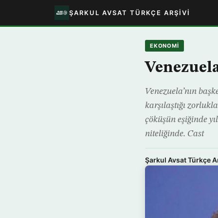
ŞARKUL AVSAT TÜRKÇE ARŞIVI
EKONOMİ
Venezuela’
Venezuela’nın başke
karşılaştığı zorlukl
çöküşün eşiğinde yıl
niteliğinde. Cast
Şarkul Avsat Türkçe A