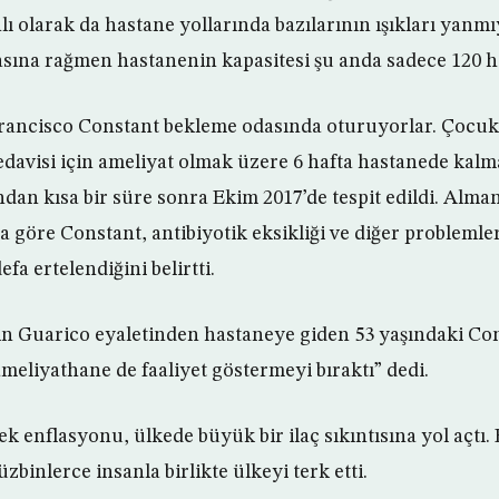
ı olarak da hastane yollarında bazılarının ışıkları yanmıy
asına rağmen hastanenin kapasitesi şu anda sadece 120 has
rancisco Constant bekleme odasında oturuyorlar. Çocuk
 tedavisi için ameliyat olmak üzere 6 hafta hastanede kal
dan kısa bir süre sonra Ekim 2017’de tespit edildi. Alman
 göre Constant, antibiyotik eksikliği ve diğer problemler
fa ertelendiğini belirtti.
n Guarico eyaletinden hastaneye giden 53 yaşındaki Con
meliyathane de faaliyet göstermeyi bıraktı” dedi.
 enflasyonu, ülkede büyük bir ilaç sıkıntısına yol açtı.
üzbinlerce insanla birlikte ülkeyi terk etti.