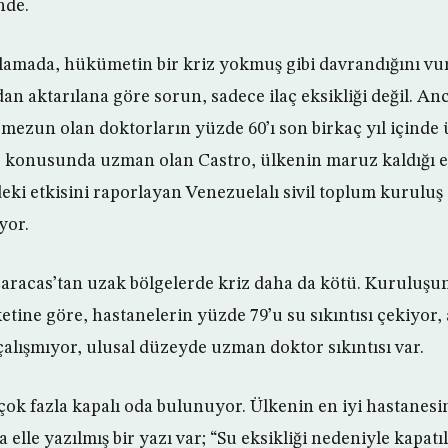
inde.
klamada, hükümetin bir kriz yokmuş gibi davrandığını vurg
an aktarılana göre sorun, sadece ilaç eksikliği değil. An
mezun olan doktorların yüzde 60’ı son birkaç yıl içinde ül
ar konusunda uzman olan Castro, ülkenin maruz kaldığı 
ki etkisini raporlayan Venezuelalı sivil toplum kuruluş 
yor.
 Caracas’tan uzak bölgelerde kriz daha da kötü. Kuruluşun
etine göre, hastanelerin yüzde 79’u su sıkıntısı çekiyor
çalışmıyor, ulusal düzeyde uzman doktor sıkıntısı var.
a çok fazla kapalı oda bulunuyor. Ülkenin en iyi hastanesi
 elle yazılmış bir yazı var; “Su eksikliği nedeniyle kapatı