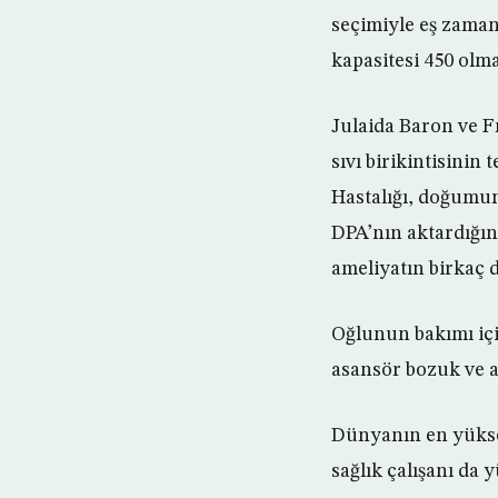
seçimiyle eş zamanl
kapasitesi 450 olm
Julaida Baron ve F
sıvı birikintisinin
Hastalığı, doğumun
DPA’nın aktardığına
ameliyatın birkaç de
Oğlunun bakımı içi
asansör bozuk ve a
Dünyanın en yüksek
sağlık çalışanı da y