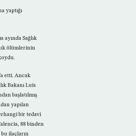
na yaptığı
ıs ayında Sağlık
cuk ölümlerinin
 koydu.
a etti. Ancak
lık Bakanı Luis
dan başlatılmış
ndan yapılan
rhangi bir tedavi
lencia, 88 binden
 bu ilaçların