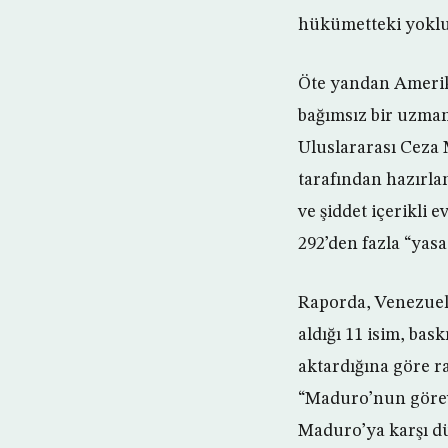
hükümetteki yokluğ
Öte yandan Amerik
bağımsız bir uzman
Uluslararası Ceza 
tarafından hazırla
ve şiddet içerikli
292’den fazla “yasadı
Raporda, Venezuela
aldığı 11 isim, bas
aktardığına göre r
“Maduro’nun görevi
Maduro’ya karşı dü