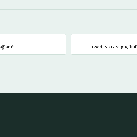
ağlandı
Esed, SDG’yi güç kull