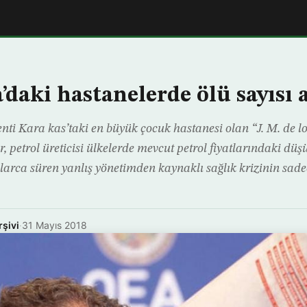
daki hastanelerde ölü sayısı 
nti Kara kas’taki en büyük çocuk hastanesi olan “J. M. de l
ar, petrol üreticisi ülkelerde mevcut petrol fiyatlarındaki dü
larca süren yanlış yönetimden kaynaklı sağlık krizinin sadece
rşivi
·
31 Mayıs 2018