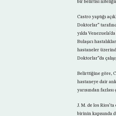
bir belirtisi niteliğ
Castro yaptığı açı
Doktorlar” tarafınd
yılda Venezuela’da 
Bulaşıcı hastalıkl
hastaneler üzerinde
Doktorlar”da çalışı
Belirttiğine göre,
hastaneye dair ank
yarısından fazlası 
J. M. de los Rios’t
birinin kapısında da