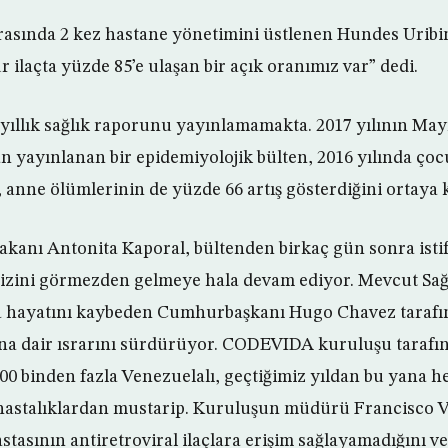
 arasında 2 kez hastane yönetimini üstlenen Hundes Uribi
 ilaçta yüzde 85’e ulaşan bir açık oranımız var” dedi.
 yıllık sağlık raporunu yayınlamamakta. 2017 yılının May
an yayınlanan bir epidemiyolojik bülten, 2016 yılında ço
, anne ölümlerinin de yüzde 66 artış gösterdiğini ortaya
akanı Antonita Kaporal, bültenden birkaç gün sonra istif
izini görmezden gelmeye hala devam ediyor. Mevcut Sağ
da hayatını kaybeden Cumhurbaşkanı Hugo Chavez tarafın
ına dair ısrarını sürdürüyor. CODEVIDA kuruluşu tarafı
00 binden fazla Venezuelalı, geçtiğimiz yıldan bu yana he
astalıklardan mustarip. Kuruluşun müdürü Francisco Va
stasının antiretroviral ilaçlara erişim sağlayamadığını ve