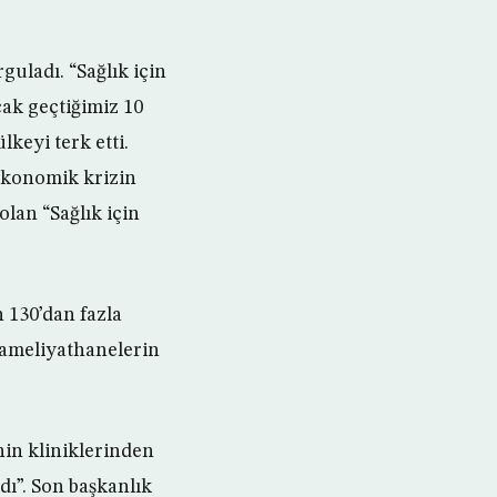
uladı. “Sağlık için
cak geçtiğimiz 10
keyi terk etti.
ekonomik krizin
olan “Sağlık için
 130’dan fazla
, ameliyathanelerin
nin kliniklerinden
ldı”. Son başkanlık