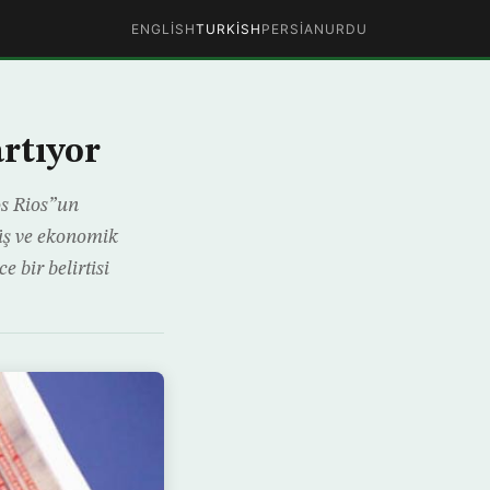
ENGLISH
TURKISH
PERSIAN
URDU
artıyor
os Rios”un
şüş ve ekonomik
 bir belirtisi