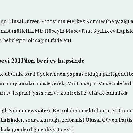
duğu Ulusal Güven Partisi’nin Merkez Komitesi’ne yazığı 
rmist müttefiki Mir Hüseyin Musevi’nin 8 yıllık ev hapisl
belirleyici olacağını ifade etti.
evi 2011’den beri ev hapsinde
tubunda parti üyelerinden yapmış olduğu parti genel ba
ını onaylamalarını isteyerek, Mir Hüseyin Musevi ile birl
rı ev hapsini ‘yasa dışı ve kontrolsüz’ olarak tanımladı.
ağlı Sahamnews sitesi, Kerrubi’nin mektubunu, 2005 cu
ilgisinden sonra kurduğu reformist Ulusal Güven Partis
kala gönderdiğine dikkat çekti.