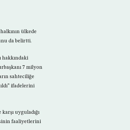
n halkının ülkede
u da belirtti.
ı hakkındaki
urbaşkanı 7 milyon
arın sahteciliğe
ldı” ifadelerini
e karşı uyguladığı
inin faaliyetlerini