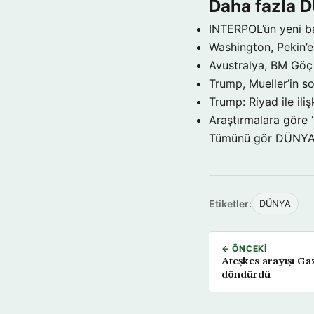
Daha fazla 
INTERPOL’ün yeni b
Washington, Pekin’e 
Avustralya, BM Göç 
Trump, Mueller’in so
Trump: Riyad ile il
Araştırmalara göre 
Tümünü gör DÜNY
Etiketler:
DÜNYA
← ÖNCEKI
Ateşkes arayışı Ga
döndürdü