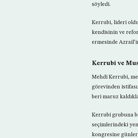
söyledi.
Kerrubi, lideri ol
kendisinin ve refo
ermesinde Azrail’in 
Kerrubi ve Mus
Mehdi Kerrubi, mek
görevinden istifas
beri maruz kaldıkla
Kerrubi grubuna b
seçimlerindeki yen
kongresine günler 