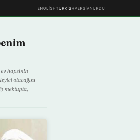
ENGLISH
TURKISH
PERSIAN
URDU
benim
 ev hapsinin
eyici olacağını
ığı mektupta,