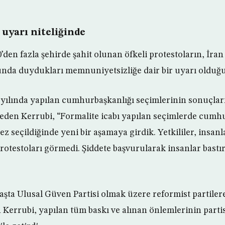
 uyarı niteliğinde
0’den fazla şehirde şahit olunan öfkeli protestoların, İra
da duydukları memnuniyetsizliğe dair bir uyarı olduğun
yılında yapılan cumhurbaşkanlığı seçimlerinin sonuçlar
 eden Kerrubi, “Formalite icabı yapılan seçimlerde cumh
 kez seçildiğinde yeni bir aşamaya girdik. Yetkililer, insanl
rotestoları görmedi. Şiddete başvurularak insanlar bastırı
 başta Ulusal Güven Partisi olmak üzere reformist partiler
n Kerrubi, yapılan tüm baskı ve alınan önlemlerinin partis