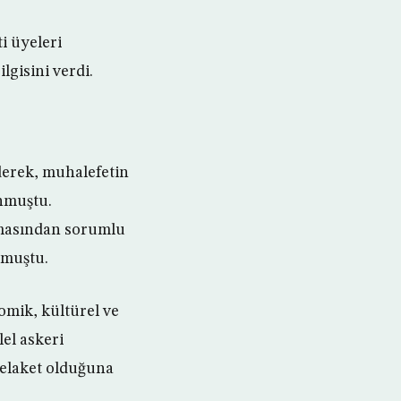
i üyeleri
lgisini verdi.
derek, muhalefetin
nmuştu.
lmasından sorumlu
nmuştu.
omik, kültürel ve
el askeri
felaket olduğuna