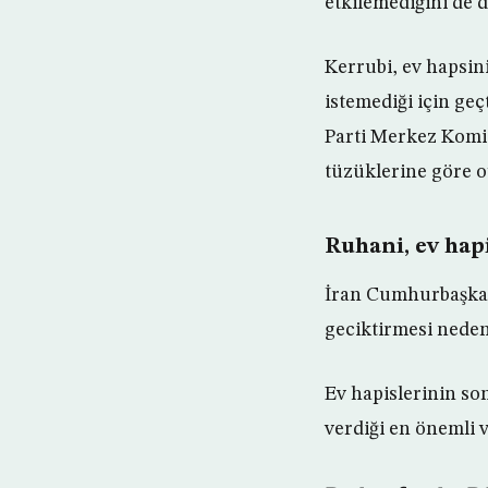
etkilemediğini de di
Kerrubi, ev hapsin
istemediği için geç
Parti Merkez Komite
tüzüklerine göre o
Ruhani, ev hapi
İran Cumhurbaşkan
geciktirmesi neden
Ev hapislerinin so
verdiği en önemli v