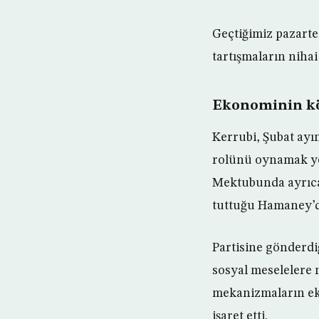
Geçtiğimiz pazarte
tartışmaların nihai
Ekonominin kö
Kerrubi, Şubat ayı
rolünü oynamak yer
Mektubunda ayrıca,
tuttuğu Hamaney’d
Partisine gönderdi
sosyal meselelere
mekanizmaların eko
işaret etti.