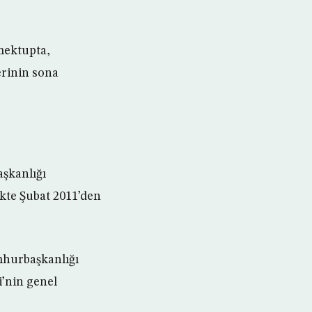
mektupta,
erinin sona
şkanlığı
ikte Şubat 2011’den
mhurbaşkanlığı
i’nin genel