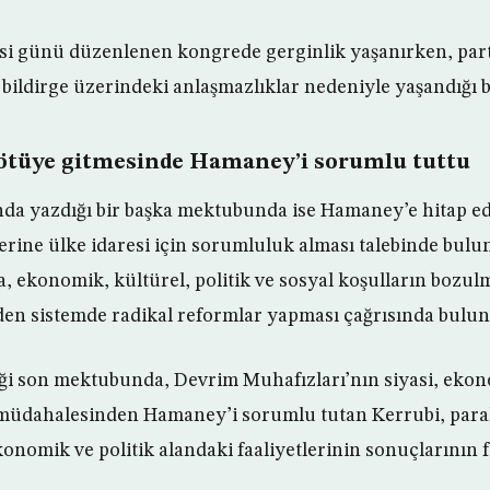
si günü düzenlenen kongrede gerginlik yaşanırken, part
 bildirge üzerindeki anlaşmazlıklar nedeniyle yaşandığı bi
tüye gitmesinde Hamaney’i sorumlu tuttu
nda yazdığı bir başka mektubunda ise Hamaney’e hitap e
ine ülke idaresi için sorumluluk alması talebinde bulu
 ekonomik, kültürel, politik ve sosyal koşulların bozu
en sistemde radikal reformlar yapması çağrısında bulu
ği son mektubunda, Devrim Muhafızları’nın siyasi, ekon
 müdahalesinden Hamaney’i sorumlu tutan Kerrubi, paral
nomik ve politik alandaki faaliyetlerinin sonuçlarının 