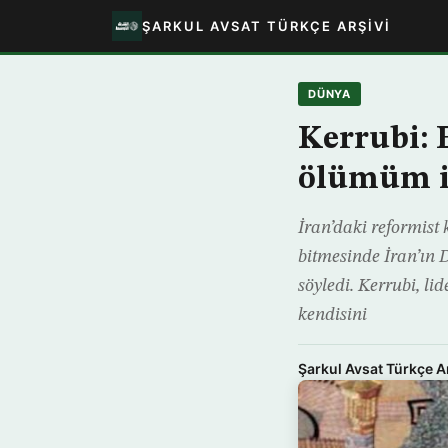
ŞARKUL AVSAT TÜRKÇE ARŞIVI
DÜNYA
Kerrubi: 
ölümüm il
İran’daki reformist
bitmesinde İran’ın 
söyledi. Kerrubi, li
kendisini
Şarkul Avsat Türkçe A