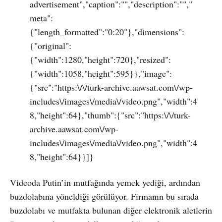
advertisement","caption":"","description":"","
meta":
{"length_formatted":"0:20"},"dimensions":
{"original":
{"width":1280,"height":720},"resized":
{"width":1058,"height":595}},"image":
{"src":"https:\/\/turk-archive.aawsat.com\/wp-
includes\/images\/media\/video.png","width":4
8,"height":64},"thumb":{"src":"https:\/\/turk-
archive.aawsat.com\/wp-
includes\/images\/media\/video.png","width":4
8,"height":64}}]}
Videoda Putin’in mutfağında yemek yediği, ardından
buzdolabına yöneldiği görülüyor. Firmanın bu sırada
buzdolabı ve mutfakta bulunan diğer elektronik aletlerin