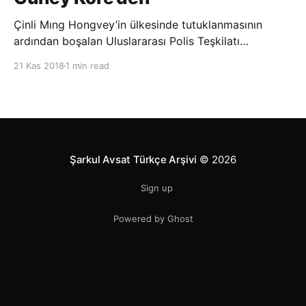
Çinli Mıng Hongvey’in ülkesinde tutuklanmasının
ardından boşalan Uluslararası Polis Teşkilatı
(INTERPOL) Başkanlığına Güney Koreli Kim Jong Yang
21 Kas 2018
1 min read
seçildi. INTERPOL Genel Kurulu’nun Dubai’deki
toplantısında yapılan seçimde, oyların 3’te 2’sini
kazanan Kim, teşkilatın yeni
Şarkul Avsat Türkçe Arşivi
© 2026
Sign up
Powered by Ghost