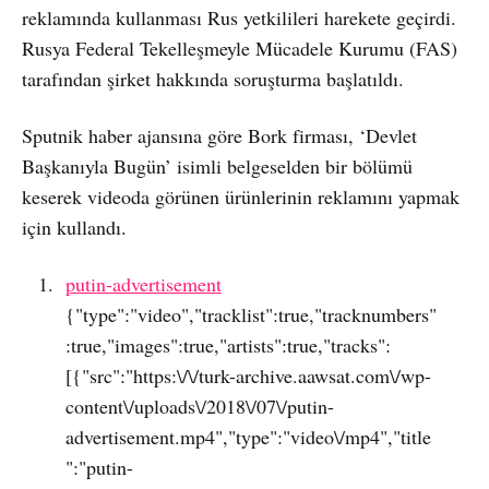
reklamında kullanması Rus yetkilileri harekete geçirdi.
Rusya Federal Tekelleşmeyle Mücadele Kurumu (FAS)
tarafından şirket hakkında soruşturma başlatıldı.
Sputnik haber ajansına göre Bork firması, ‘Devlet
Başkanıyla Bugün’ isimli belgeselden bir bölümü
keserek videoda görünen ürünlerinin reklamını yapmak
için kullandı.
putin-advertisement
{"type":"video","tracklist":true,"tracknumbers"
:true,"images":true,"artists":true,"tracks":
[{"src":"https:\/\/turk-archive.aawsat.com\/wp-
content\/uploads\/2018\/07\/putin-
advertisement.mp4","type":"video\/mp4","title
":"putin-