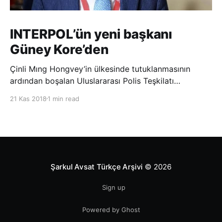
INTERPOL’ün yeni başkanı
Güney Kore’den
Çinli Mıng Hongvey’in ülkesinde tutuklanmasının
ardından boşalan Uluslararası Polis Teşkilatı
(INTERPOL) Başkanlığına Güney Koreli Kim Jong Yang
21 Kas 2018
1 min read
seçildi. INTERPOL Genel Kurulu’nun Dubai’deki
toplantısında yapılan seçimde, oyların 3’te 2’sini
kazanan Kim, teşkilatın yeni
Şarkul Avsat Türkçe Arşivi
© 2026
Sign up
Powered by Ghost