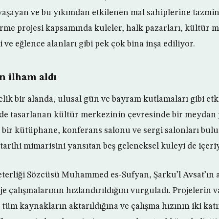
aşayan ve bu yıkımdan etkilenen mal sahiplerine tazmin
irme projesi kapsamında kuleler, halk pazarları, kültür m
i ve eğlence alanları gibi pek çok bina inşa ediliyor.
n ilham aldı
lik bir alanda, ulusal gün ve bayram kutlamaları gibi etk
ilde tasarlanan kültür merkezinin çevresinde bir meydan 
ir kütüphane, konferans salonu ve sergi salonları bulu
arihi mimarisini yansıtan beş geleneksel kuleyi de içeri
terliği Sözcüsü Muhammed es-Sufyan, Şarku’l Avsat’ın a
e çalışmalarının hızlandırıldığını vurguladı. Projelerin 
tüm kaynakların aktarıldığına ve çalışma hızının iki katı