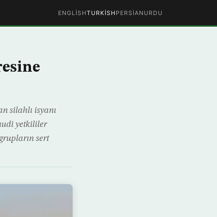
ENGLISH
TURKISH
PERSIAN
URDU
resine
n silahlı isyanı
udi yetkililer
 grupların sert