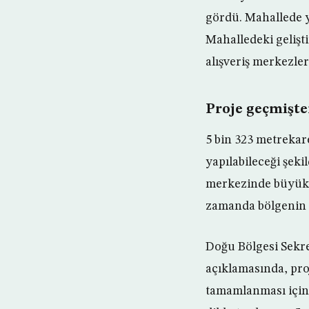
gördü. Mahallede y
Mahalledeki gelişt
alışveriş merkezler
Proje geçmişte
5 bin 323 metrekare
yapılabileceği şek
merkezinde büyük b
zamanda bölgenin t
Doğu Bölgesi Sekre
açıklamasında, proj
tamamlanması için 