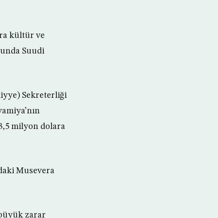
ra kültür ve
sunda Suudi
iyye) Sekreterliği
vamiya’nın
3,5 milyon dolara
’daki Musevera
 büyük zarar