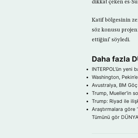
dikkat çeken es-Sufy
Katif bölgesinin z
söz konusu projen
ettiğini’ söyledi.
Daha fazla 
INTERPOL’ün yeni b
Washington, Pekin’e 
Avustralya, BM Göç 
Trump, Mueller’in so
Trump: Riyad ile il
Araştırmalara göre 
Tümünü gör DÜNY