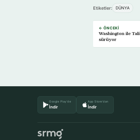
Etiketler:
DÜNYA
← ÖNCEKI
Washington ile Tal
sürüyor
Google Play'de
App Store'dan
İndir
İndir