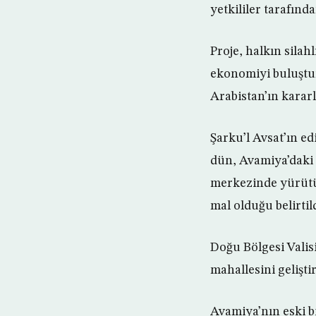
yetkililer tarafınd
Proje, halkın sila
ekonomiyi buluştur
Arabistan’ın kararl
Şarku’l Avsat’ın ed
dün, Avamiya’daki
merkezinde yürütül
mal olduğu belirtild
Doğu Bölgesi Valis
mahallesini gelişti
Avamiya’nın eski b