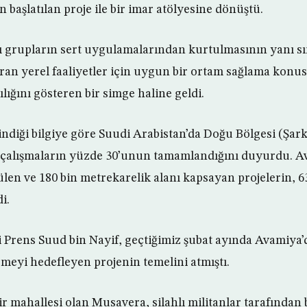
an başlatılan proje ile bir imar atölyesine dönüştü.
hlı grupların sert uygulamalarından kurtulmasının yanı sı
an yerel faaliyetler için uygun bir ortam sağlama konu
ılığını gösteren bir simge haline geldi.
indiği bilgiye göre Suudi Arabistan’da Doğu Bölgesi (Şark
 çalışmaların yüzde 30’unun tamamlandığını duyurdu. A
en ve 180 bin metrekarelik alanı kapsayan projelerin, 6
i.
i Prens Suud bin Nayif, geçtiğimiz şubat ayında Avamiya
rmeyi hedefleyen projenin temelini atmıştı.
ir mahallesi olan Musavera, silahlı militanlar tarafından