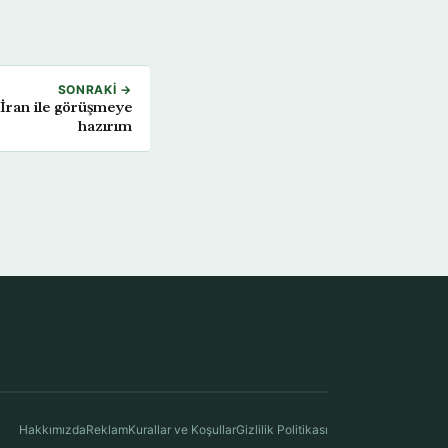
SONRAKI →
İran ile görüşmeye
hazırım
Hakkımızda
Reklam
Kurallar ve Koşullar
Gizlilik Politikası