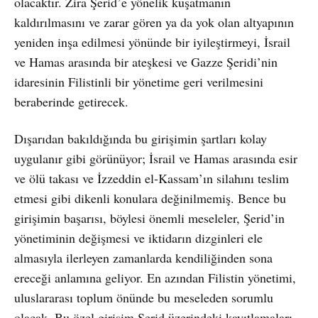
olacaktır. Zira Şerid’e yönelik kuşatmanın
kaldırılmasını ve zarar gören ya da yok olan altyapının
yeniden inşa edilmesi yönünde bir iyileştirmeyi, İsrail
ve Hamas arasında bir ateşkesi ve Gazze Şeridi’nin
idaresinin Filistinli bir yönetime geri verilmesini
beraberinde getirecek.
Dışarıdan bakıldığında bu girişimin şartları kolay
uygulanır gibi görünüyor; İsrail ve Hamas arasında esir
ve ölü takası ve İzzeddin el-Kassam’ın silahını teslim
etmesi gibi dikenli konulara değinilmemiş. Bence bu
girişimin başarısı, böylesi önemli meseleler, Şerid’in
yönetiminin değişmesi ve iktidarın dizginleri ele
almasıyla ilerleyen zamanlarda kendiliğinden sona
ereceği anlamına geliyor. En azından Filistin yönetimi,
uluslararası toplum önünde bu meseleden sorumlu
olacak. Bu özel girişim Şerid üzerindeki kayıtlamaları