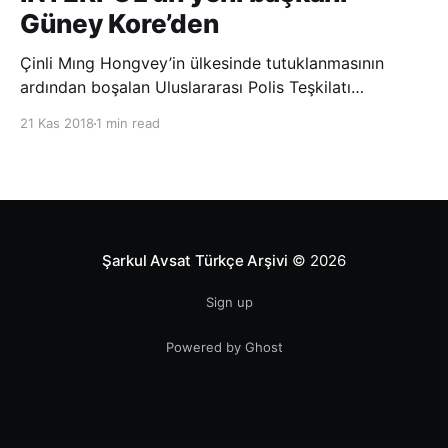
Güney Kore’den
Çinli Mıng Hongvey’in ülkesinde tutuklanmasının
ardından boşalan Uluslararası Polis Teşkilatı
(INTERPOL) Başkanlığına Güney Koreli Kim Jong Yang
21 Kas 2018
1 min read
seçildi. INTERPOL Genel Kurulu’nun Dubai’deki
toplantısında yapılan seçimde, oyların 3’te 2’sini
kazanan Kim, teşkilatın yeni
Şarkul Avsat Türkçe Arşivi
© 2026
Sign up
Powered by Ghost