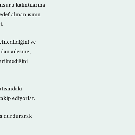
nsuru kalıntılarına
edef alınan ismin
i.
efnedildiğini ve
dan ailesine,
erilmediğini
atısındaki
akip ediyorlar.
da durdurarak