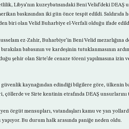
lilik, Libya’nın kuzeybatısındaki Beni Velid’deki DEAŞ u
rikan baskısından iki gün önce tespit edildi. Saldırıda h
en biri olan Velid Buharbiye el-Verfali olduğu ifade edild
dusselam ez-Zahir, Buharbiye’in Beni Velid mezarlığına d
 bırakılan babasının ve kardeşinin tutuklanmasının ardın
uğu şehir olan Sirte’de cenaze töreni yapılmasına izin v
r güvenlik kaynağından edindiği bilgilere göre, ülkenin b
, çöllerde ve Sirte kentinin etrafında DEAŞ unsurlarını t
iyen örgüt mensupları, vatandaşları kamu ve yan yollar
 yapıyor. Bu durum halk arasında paniğe neden oldu.