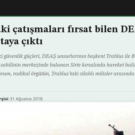
aki çatışmaları fırsat bilen D
rtaya çıktı
ki güvenlik güçleri, DEAŞ unsurlarının başkent Trablus ile 
sahilinin merkezinde bulunan Sirte kırsalında hareket hali
urum, radikal örgütün, Trablus’taki silahlı milisler arasın
rşivi
·
31 Ağustos 2018