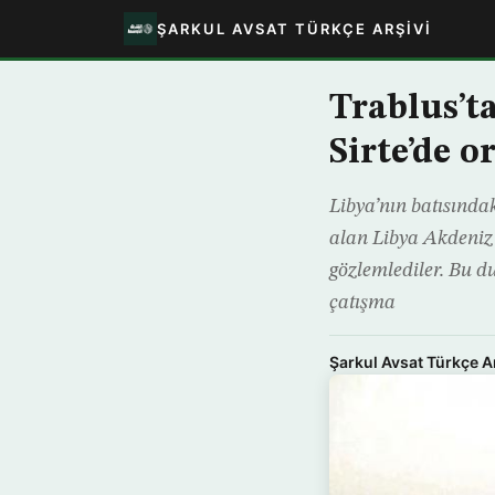
ŞARKUL AVSAT TÜRKÇE ARŞIVI
Trablus’t
Sirte’de o
Libya’nın batısında
alan Libya Akdeniz 
gözlemlediler. Bu d
çatışma
Şarkul Avsat Türkçe A