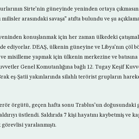
rlarının Sirte’nin güneyinde yeninden ortaya çıkmasını
ı milisler arasındaki savaşa” atıfta bulundu ve şu açıkla
 yeninden konuşlanmak için her zaman ülkedeki çatışma
ade ediyorlar. DEAŞ, ülkenin güneyine ve Libya’nın çöl böl
 ve misilleme yapmak için ülkenin merkezine ve batısın
Kuvvetler Genel Komutanlığına bağlı 12. Tugay Keşif Kuvve
ak eş-Şatii yakınlarında silahlı terörist grupların hareke
rör örgütü, geçen hafta sonu Trablus’un doğusundaki g
saldırıyı üstlendi. Saldırıda 7 kişi hayatını kaybetmiş ve 
 görevlisi yaralanmıştı.