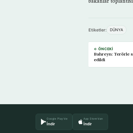
bakanlar toplantısı
Etiketler:
DÜNYA
← ÖNCEKI
Bahreyn: Terörle s
edildi
Google Play'de
App Store'dan
İndir
İndir