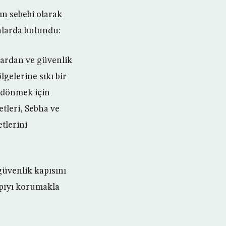
n sebebi olarak
malarda bulundu:
lardan ve güvenlik
gelerine sıkı bir
a dönmek için
tleri, Sebha ve
tlerini
üvenlik kapısını
kapıyı korumakla