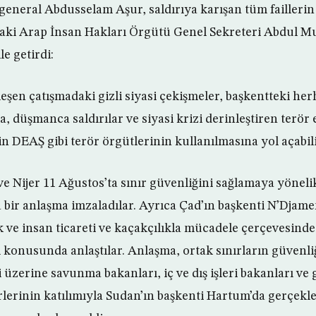
ğgeneral Abdusselam Aşur, saldırıya karışan tüm faillerin
daki Arap İnsan Hakları Örgütü Genel Sekreteri Abdul M
le getirdi:
eşen çatışmadaki gizli siyasi çekişmeler, başkentteki her
 düşmanca saldırılar ve siyasi krizi derinleştiren terör 
n DEAŞ gibi terör örgütlerinin kullanılmasına yol açabili
e Nijer 11 Ağustos’ta sınır güvenliğini sağlamaya yönelik
 bir anlaşma imzaladılar. Ayrıca Çad’ın başkenti N’Djame
 ve insan ticareti ve kaçakçılıkla mücadele çerçevesind
konusunda anlaştılar. Anlaşma, ortak sınırların güvenli
 üzerine savunma bakanları, iç ve dış işleri bakanları ve
örlerinin katılımıyla Sudan’ın başkenti Hartum’da gerçekl