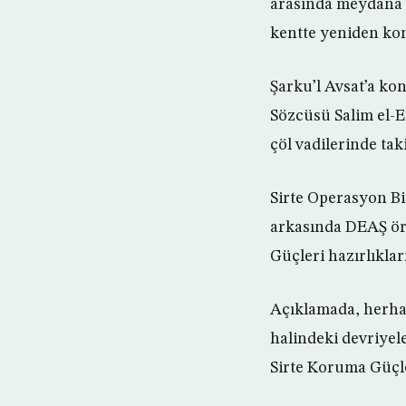
arasında meydana g
kentte yeniden kon
Şarku’l Avsat’a ko
Sözcüsü Salim el-E
çöl vadilerinde taki
Sirte Operasyon Bi
arkasında DEAŞ ö
Güçleri hazırlıklar
Açıklamada, herhang
halindeki devriyel
Sirte Koruma Güçler