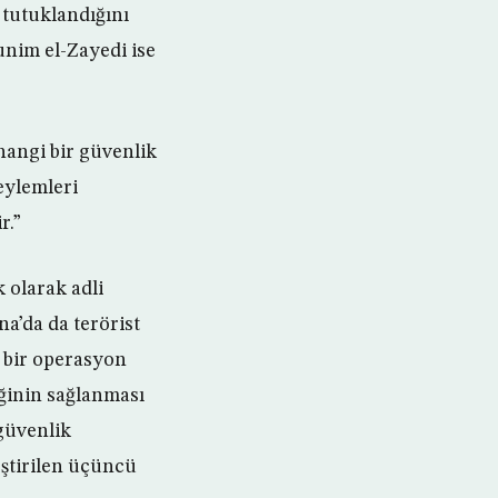
 tutuklandığını
unim el-Zayedi ise
hangi bir güvenlik
eylemleri
r.”
 olarak adli
na’da da terörist
e bir operasyon
ğinin sağlanması
 güvenlik
eştirilen üçüncü