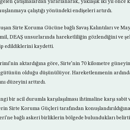
elen çatışmalardan yararlanarak, yaklaşık iki yıl önce k
uşlanmaya çalıştığı yönündeki endişeleri artırdı.
nuşan Sirte Koruma Gücüne bağlı Savaş Kalıntıları ve M
mil, DEAŞ unsurlarında hareketliliğin gözlendiğini ve ş
p edildiklerini kaydetti.
rimi’nin aktardığına göre, Sirte’nin 70 kilometre güneyin
rgütünün olduğu düşünülüyor. Hareketlenmenin ardınd
ını düzeyini arttırdı.
i bir acil durumla karşılaşılması ihtimaline karşı sabit 
erin Sirte Koruma Güçleri tarafından konuşlandırıldığına 
i’ne bağlı askeri birliklerin bölgede bulundukları belirti