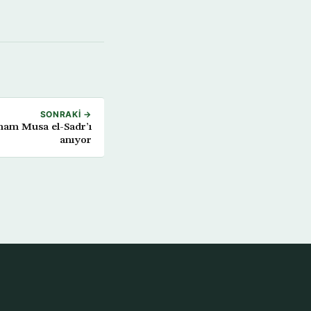
SONRAKI →
mam Musa el-Sadr’ı
anıyor