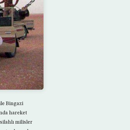
ile Bingazi
ında hareket
ilahlı milisler