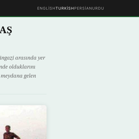
ENGLISH
TURKISH
PERSIAN
URDU
EAŞ
Bingazi arasında yer
nde olduklarını
da meydana gelen