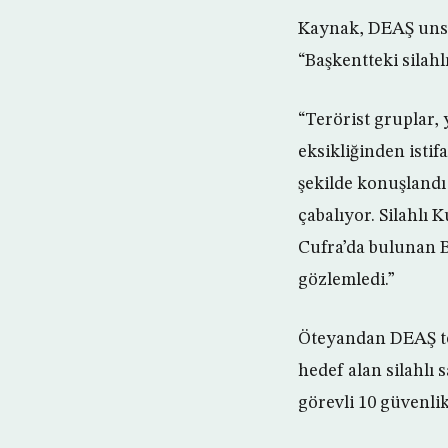
Kaynak, DEAŞ unsu
“Başkentteki silahl
“Terörist gruplar,
eksikliğinden istif
şekilde konuşlandı
çabalıyor. Silahlı 
Cufra’da bulunan Br
gözlemledi.”
Öteyandan DEAŞ te
hedef alan silahlı 
görevli 10 güvenlik