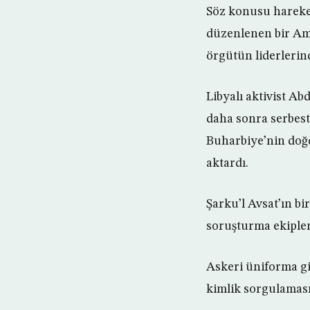
Söz konusu hareket
düzenlenen bir Ame
örgütün liderlerind
Libyalı aktivist Ab
daha sonra serbest
Buharbiye’nin doğd
aktardı.
Şarku’l Avsat’ın bi
soruşturma ekipleri
Askeri üniforma g
kimlik sorgulaması