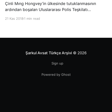
Çinli Mıng Hongvey’in ülkesinde tutuklanmasının
ardından boşalan Uluslararası Polis Teşkilatı
(INTERPOL) Başkanlığına Güney Koreli Kim Jong Yang
21 Kas 2018
1 min read
seçildi. INTERPOL Genel Kurulu’nun Dubai’deki
toplantısında yapılan seçimde, oyların 3’te 2’sini
kazanan Kim, teşkilatın yeni
Şarkul Avsat Türkçe Arşivi
© 2026
Sign up
Powered by Ghost