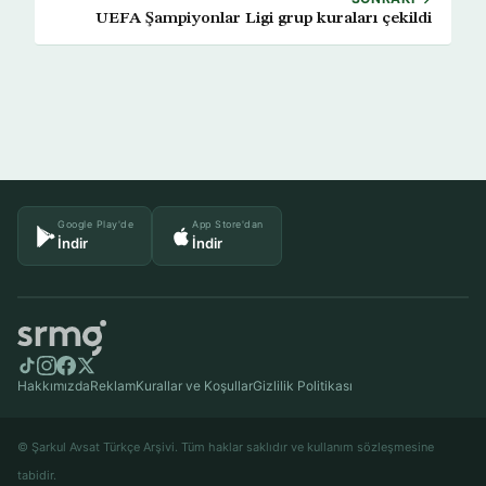
UEFA Şampiyonlar Ligi grup kuraları çekildi
Google Play'de
App Store'dan
İndir
İndir
Hakkımızda
Reklam
Kurallar ve Koşullar
Gizlilik Politikası
© Şarkul Avsat Türkçe Arşivi. Tüm haklar saklıdır ve kullanım sözleşmesine
tabidir.