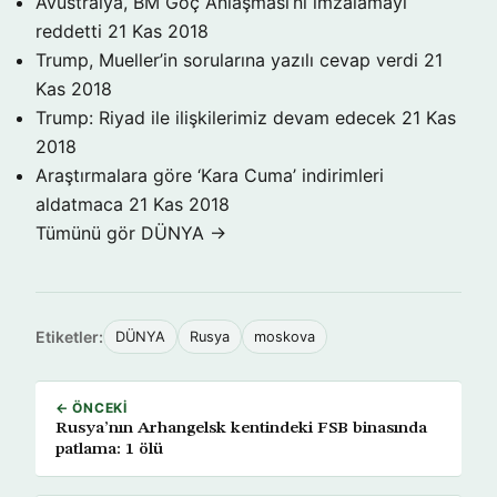
Avustralya, BM Göç Anlaşması’nı imzalamayı
reddetti
21 Kas 2018
Trump, Mueller’in sorularına yazılı cevap verdi
21
Kas 2018
Trump: Riyad ile ilişkilerimiz devam edecek
21 Kas
2018
Araştırmalara göre ‘Kara Cuma’ indirimleri
aldatmaca
21 Kas 2018
Tümünü gör DÜNYA →
Etiketler:
DÜNYA
Rusya
moskova
← ÖNCEKI
Rusya’nın Arhangelsk kentindeki FSB binasında
patlama: 1 ölü