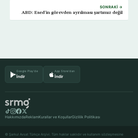
SONRAKI →
ABD: Esed’in görevden ayrılması şartımız değil
Google Play'de
App Store'dan
İndir
İndir
Hakkımızda
Reklam
Kurallar ve Koşullar
Gizlilik Politikası
© Şarkul Avsat Türkçe Arşivi. Tüm haklar saklıdır ve kullanım sözleşmesine