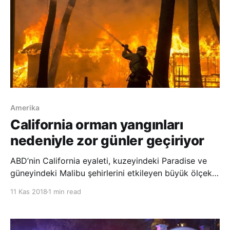
Amerika
California orman yangınları
nedeniyle zor günler geçiriyor
ABD’nin California eyaleti, kuzeyindeki Paradise ve
güneyindeki Malibu şehirlerini etkileyen büyük ölçekli
orman yangınları nedeniyle zor günler geçiriyor.
11 Kas 2018
1 min read
California eyaletinin kuzeyinde San Francisco şehrine
350 kilometre mesafedeki 27 bin nüfuslu Paradise
şehrini etkisi altına alan yangında