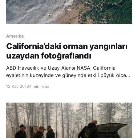
Amerika
California’daki orman yangınları
uzaydan fotoğraflandı
ABD Havacılık ve Uzay Ajansı NASA, California
eyaletinin kuzeyinde ve güneyinde etkili büyük ölçekli
orman yangınlarını aynı karede gösteren bir uydu
12 Kas 2018
1 min read
fotoğrafı yayımladı. NASA’nın internet sitesinde
yayımlanan fotoğrafta eyaletin kuzeyindeki Paradise
şehri yakınında başlayan Camp yangını ile g