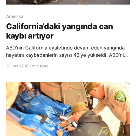
Amerika
California’daki yangında can
kaybı artıyor
ABD’nin California eyaletinde devam eden yangında
hayatını kaybedenlerin sayısı 42’ye yükseldi. ABD’nin
California eyaletinin kuzeyindeki Paradise bölgesinde
13 Kas 2018
1 min read
8 Kasım’dan bu yana devam eden orman
yangınlarında can kaybı artıyor. The Butte County
Şerifi Kory Honea, yaptığı açık