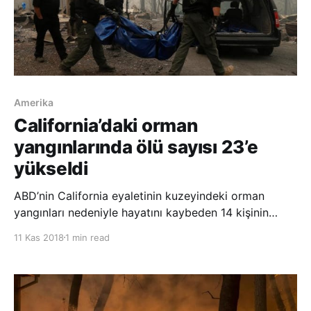
Amerika
California’daki orman
yangınlarında ölü sayısı 23’e
yükseldi
ABD’nin California eyaletinin kuzeyindeki orman
yangınları nedeniyle hayatını kaybeden 14 kişinin
daha cansız bedenine ulaşılması ile toplam can kaybı
11 Kas 2018
1 min read
23’e yükseldi. Butte Bölgesi Şerifi Kory Honea, yaptığı
basın açıklamasında, California’nın kuzeyindeki San
Francisco’nun yak