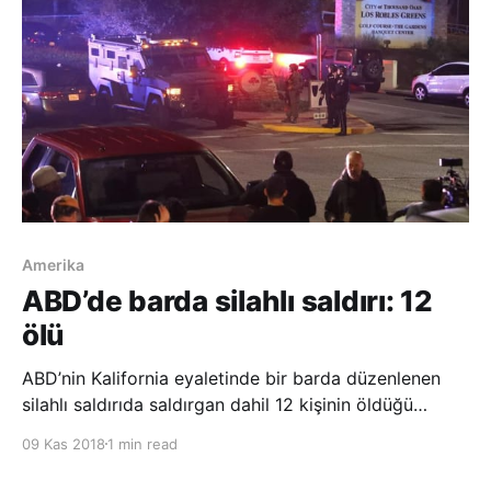
Amerika
ABD’de barda silahlı saldırı: 12
ölü
ABD’nin Kalifornia eyaletinde bir barda düzenlenen
silahlı saldırıda saldırgan dahil 12 kişinin öldüğü
bildirildi. Ventura Şerifi Geoff Dean, Los Angeles’ın 60
09 Kas 2018
1 min read
kilometre batısında Thousand Oaks’da düzenlenen
silahlı saldırıda vurulan 11 kişi ile saldırganın hayatını