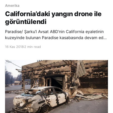
Amerika
California’daki yangın drone ile
görüntülendi
Paradise/ Şarku’l Avsat ABD’nin California eyaletinin
kuzeyinde bulunan Paradise kasabasında devam eden
yangının drone ile çekilen görüntüleri yayınlandı.
16 Kas 2018
2 min read
Görüntülerde kasabanın küle döndüğü, enkaz ve
yıkımın büyüklüğü ortaya çıktı. AP, California
eyaletinde devam eden yangında yaklaşık 9 bin