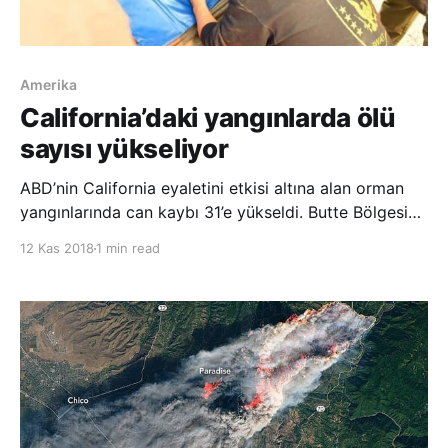
Amerika
California’daki yangınlarda ölü
sayısı yükseliyor
ABD’nin California eyaletini etkisi altına alan orman
yangınlarında can kaybı 31’e yükseldi. Butte Bölgesi
Şerifi Cory Honea düzenlediği basın toplantısında,
12 Kas 2018
1 min read
California’nın kuzeyindeki San Francisco’nun yaklaşık
290 kilometre kuzeydoğusundaki Paradise kasabası
ve civarını etk