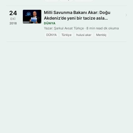
24
Milli Savunma Bakanı Akar: Doğu
›
Akdeniz’de yeni bir tacize asla
EKI
müsaade etmeyeceğiz
2018
DÜNYA
Yazar: Şarkul Avsat Türkçe · 8 min read dk okuma
DÜNYA
Türkiye
hulusi akar
Menbiç