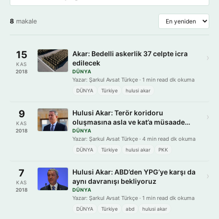
8
makale
15
Akar: Bedelli askerlik 37 celpte icra
›
edilecek
KAS
2018
DÜNYA
Yazar: Şarkul Avsat Türkçe · 1 min read dk okuma
DÜNYA
Türkiye
hulusi akar
9
Hulusi Akar: Terör koridoru
›
oluşmasına asla ve kat’a müsaade
KAS
etmeyeceğiz
2018
DÜNYA
Yazar: Şarkul Avsat Türkçe · 4 min read dk okuma
DÜNYA
Türkiye
hulusi akar
PKK
7
Hulusi Akar: ABD’den YPG’ye karşı da
›
aynı davranışı bekliyoruz
KAS
2018
DÜNYA
Yazar: Şarkul Avsat Türkçe · 1 min read dk okuma
DÜNYA
Türkiye
abd
hulusi akar