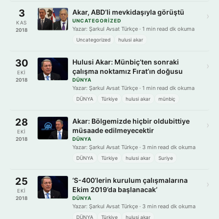
3
Akar, ABD’li mevkidaşıyla görüştü
›
UNCATEGORIZED
KAS
Yazar: Şarkul Avsat Türkçe · 1 min read dk okuma
2018
Uncategorized
hulusi akar
30
Hulusi Akar: Münbiç’ten sonraki
›
çalışma noktamız Fırat’ın doğusu
EKI
2018
DÜNYA
Yazar: Şarkul Avsat Türkçe · 1 min read dk okuma
DÜNYA
Türkiye
hulusi akar
münbiç
28
Akar: Bölgemizde hiçbir oldubittiye
›
müsaade edilmeyecektir
EKI
2018
DÜNYA
Yazar: Şarkul Avsat Türkçe · 3 min read dk okuma
DÜNYA
Türkiye
hulusi akar
Suriye
25
‘S-400’lerin kurulum çalışmalarına
›
Ekim 2019’da başlanacak’
EKI
2018
DÜNYA
Yazar: Şarkul Avsat Türkçe · 3 min read dk okuma
DÜNYA
Türkiye
hulusi akar