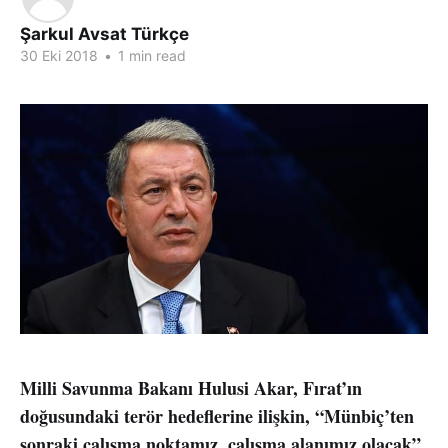
Şarkul Avsat Türkçe
30 Eki 2018
•
1 min read
Milli Savunma Bakanı Hulusi Akar, Fırat’ın
doğusundaki terör hedeflerine ilişkin, “Münbiç’ten
sonraki çalışma noktamız, çalışma alanımız olacak”