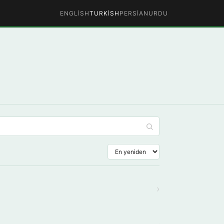
ENGLISH
TURKISH
PERSIAN
URDU
›