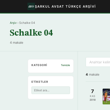
ŞARKUL AVSAT TÜRKÇE ARŞIVI
Arşiv
› Schalke 04
Schalke 04
4 makale
KATEGORI
Temizle
4
makale
ETIKETLER
7
KAS
2018