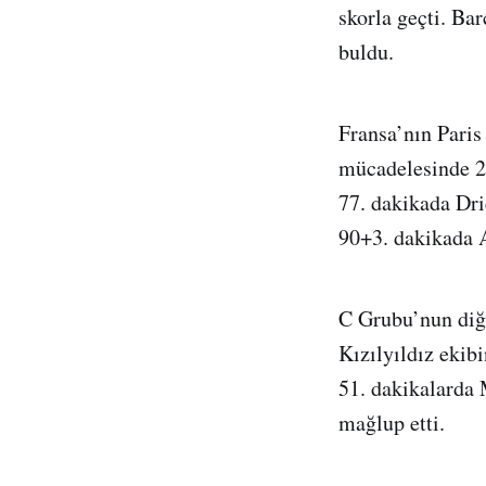
skorla geçti. Ba
buldu.
Fransa’nın Paris
mücadelesinde 2-
77. dakikada Dri
90+3. dakikada A
C Grubu’nun diğe
Kızılyıldız ekib
51. dakikalarda
mağlup etti.