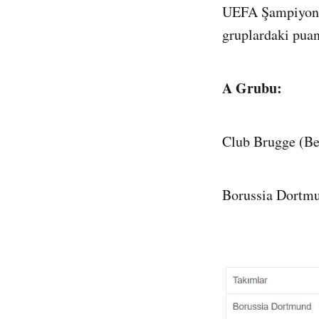
UEFA Şampiyonla
gruplardaki pua
A Grubu:
Club Brugge (Be
Borussia Dortmu