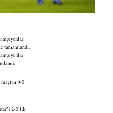
Şampiyonlar
ile tamamlandı.
Şampiyonlar
amlandı.
i maçtan 0-0
ter’i 2-0’lık