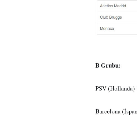
B Grubu:
PSV (Hollanda)-T
Barcelona (İspany