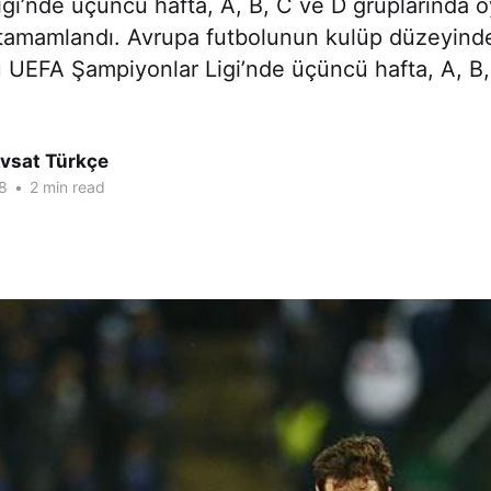
gi’nde üçüncü hafta, A, B, C ve D gruplarında 
e tamamlandı. Avrupa futbolunun kulüp düzeyind
 UEFA Şampiyonlar Ligi’nde üçüncü hafta, A, B,
Avsat Türkçe
8
•
2 min read