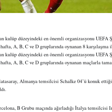
un kulüp düzeyindeki en önemli organizasyonu UEFA 
hafta, A, B, C ve D gruplarında oynanan 8 karşılaşma 
un kulüp düzeyindeki en önemli organizasyonu UEFA 
hafta, A, B, C ve D gruplarında oynanan maçlarla tam
tasaray, Almanya temsilcisi Schalke 04’ü konuk ettiğ
ldı.
rcelona, B Grubu maçında ağırladığı İtalya temsilcisi In