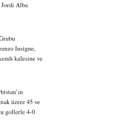
 Jordi Alba
 Grubu
renzo Insigne,
kendi kalesine ve
bistan’ın
lmak üzere 45 ve
 gollerle 4-0