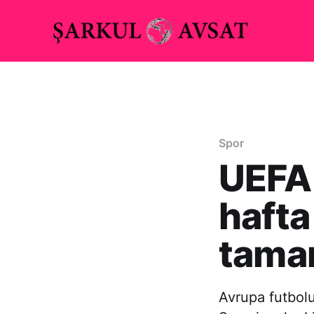
Spor
UEFA 
hafta
tama
Avrupa futbol