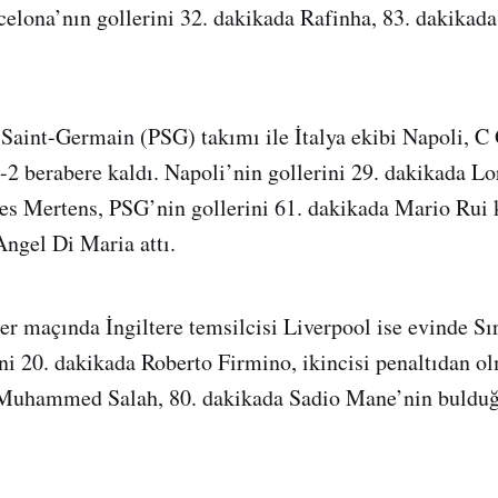
rcelona’nın gollerini 32. dakikada Rafinha, 83. dakikada
 Saint-Germain (PSG) takımı ile İtalya ekibi Napoli, C
2 berabere kaldı. Napoli’nin gollerini 29. dakikada Lo
es Mertens, PSG’nin gollerini 61. dakikada Mario Rui 
ngel Di Maria attı.
r maçında İngiltere temsilcisi Liverpool ise evinde Sır
ini 20. dakikada Roberto Firmino, ikincisi penaltıdan o
 Muhammed Salah, 80. dakikada Sadio Mane’nin bulduğu