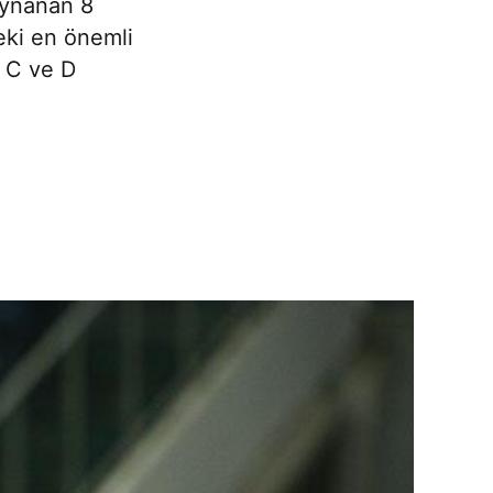
oynanan 8
eki en önemli
 C ve D