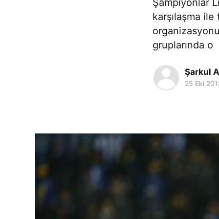
Şampiyonlar Li
karşılaşma il
organizasyonu
gruplarında o
Şarkul 
25 Eki 201