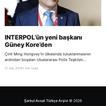
INTERPOL’ün yeni başkanı
Güney Kore’den
Çinli Mıng Hongvey’in ülkesinde tutuklanmasının
ardından boşalan Uluslararası Polis Teşkilatı
(INTERPOL) Başkanlığına Güney Koreli Kim Jong Yang
21 Kas 2018
1 min read
seçildi. INTERPOL Genel Kurulu’nun Dubai’deki
toplantısında yapılan seçimde, oyların 3’te 2’sini
kazanan Kim, teşkilatın yeni
Şarkul Avsat Türkçe Arşivi
© 2026