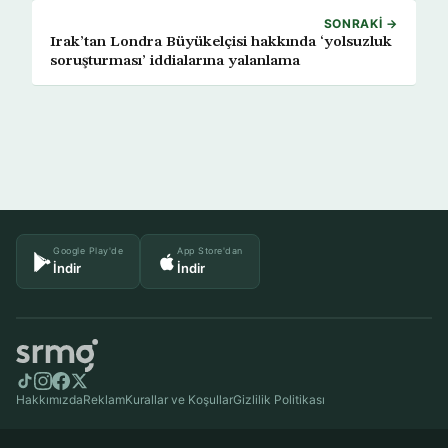
SONRAKI →
Irak’tan Londra Büyükelçisi hakkında ‘yolsuzluk
soruşturması’ iddialarına yalanlama
Google Play'de
App Store'dan
İndir
İndir
Hakkımızda
Reklam
Kurallar ve Koşullar
Gizlilik Politikası