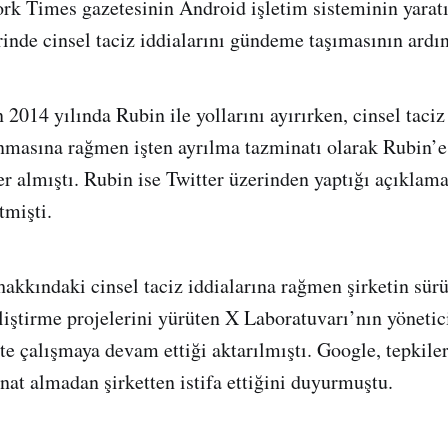
rk Times gazetesinin Android işletim sisteminin yarat
rinde cinsel taciz iddialarını gündeme taşımasının ardı
 2014 yılında Rubin ile yollarını ayırırken, cinsel taciz
nmasına rağmen işten ayrılma tazminatı olarak Rubin’e
er almıştı. Rubin ise Twitter üzerinden yaptığı açıklama
tmişti.
hakkındaki cinsel taciz iddialarına rağmen şirketin sür
eliştirme projelerini yürüten X Laboratuvarı’nın yönetic
te çalışmaya devam ettiği aktarılmıştı. Google, tepkile
at almadan şirketten istifa ettiğini duyurmuştu.