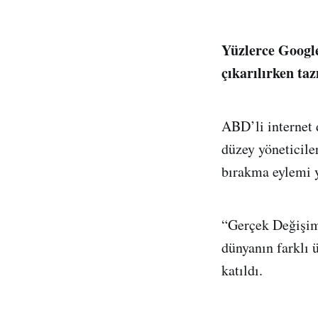
Yüzlerce Google 
çıkarılırken ta
ABD’li internet d
düzey yöneticile
bırakma eylemi y
“Gerçek Değişim 
dünyanın farklı 
katıldı.