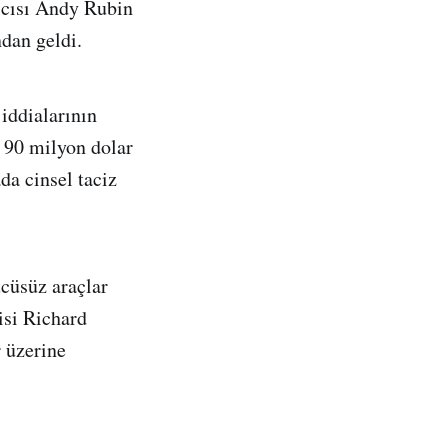
ıcısı Andy Rubin
ndan geldi.
 iddialarının
 90 milyon dolar
da cinsel taciz
ücüsüz araçlar
isi Richard
r üzerine