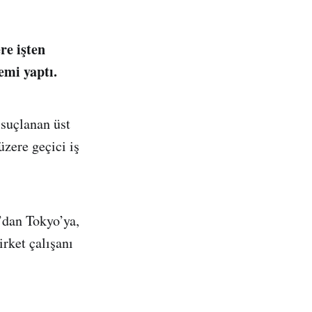
re işten
emi yaptı.
 suçlanan üst
üzere geçici iş
’dan Tokyo’ya,
rket çalışanı