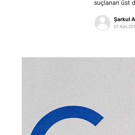
suçlanan üst d
Şarkul 
01 Kas 20