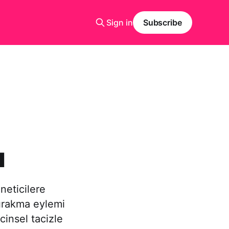
Sign in
Subscribe
u
neticilere
bırakma eylemi
cinsel tacizle