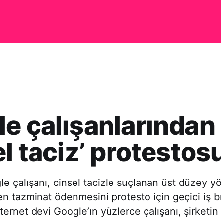
e çalışanlarından
el taciz’ protestos
e çalışanı, cinsel tacizle suçlanan üst düzey yö
rken tazminat ödenmesini protesto için geçici iş 
nternet devi Google’ın yüzlerce çalışanı, şirketin 