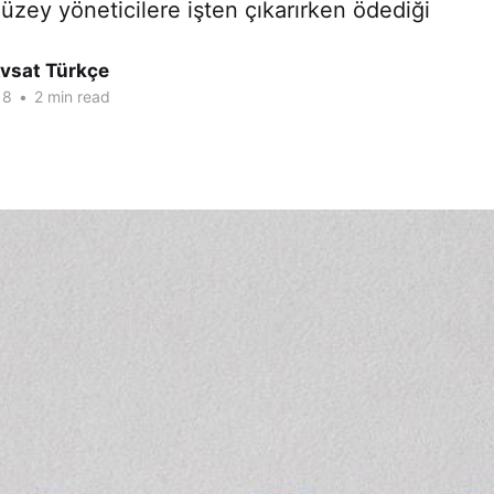
üzey yöneticilere işten çıkarırken ödediği
Avsat Türkçe
18
•
2 min read