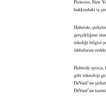
Protesto, New Yo
hakkındaki iş ye
Haberde, şirketin
gerçekliğine ina
ödediği bilgisi y
iddialarını redde
Haberde ayrıca, 
gibi teknoloji g
DeVaul’un şirket
DeVaul’un tazmin