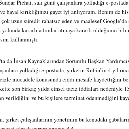
ndar Pichai, salı günü çalışanlara yolladığı e-postad
ve hayal kırıklığınızı gayet iyi anlıyorum. Benim de hi
çok uzun süredir rahatsız eden ve maalesef Google’da 
 yolunda kararlı adımlar atmaya kararlı olduğumu bilm
sini kullanmıştı.
afta da İnsan Kaynaklarından Sorumlu Başkan Yardımcıs
şanlara yolladığı e-postada, şirketin Rubin’in 4 yıl önc
acizle mücadele konusunda ciddi mesafe kaydettiğini bel
ette son birkaç yılda cinsel taciz iddiaları nedeniyle 1
son verildiğini ve bu kişilere tazminat ödenmediğini kay
i, şirket çalışanlarının yönetimin bu konudaki çabaları
tergesi olarak yorumlanıyor. AA