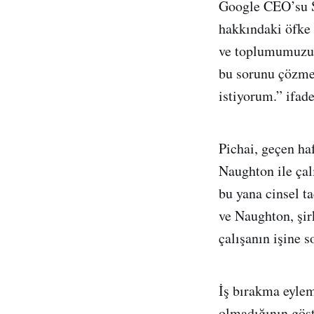
Google CEO’su Su
hakkındaki öfke 
ve toplumumuzu 
bu sorunu çözme
istiyorum.” ifade
Pichai, geçen h
Naughton ile çalı
bu yana cinsel t
ve Naughton, şirk
çalışanın işine 
İş bırakma eylem
olmadığının gös