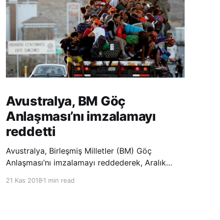
Avustralya, BM Göç
Anlaşması’nı imzalamayı
reddetti
Avustralya, Birleşmiş Milletler (BM) Göç
Anlaşması’nı imzalamayı reddederek, Aralık
ayında Fas’ta düzenlenecek olan uluslararası
21 Kas 2018
1 min read
konferansta BM üyesi ülkeler tarafından
imzalanması beklenen Küresel Göç
Sözleşmesi’ne katılmayacağını açıklayan