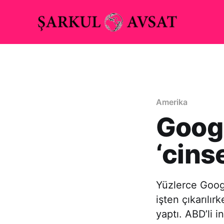
Amerika
Googl
‘cins
Yüzlerce Googl
işten çıkarılı
yaptı. ABD’li i