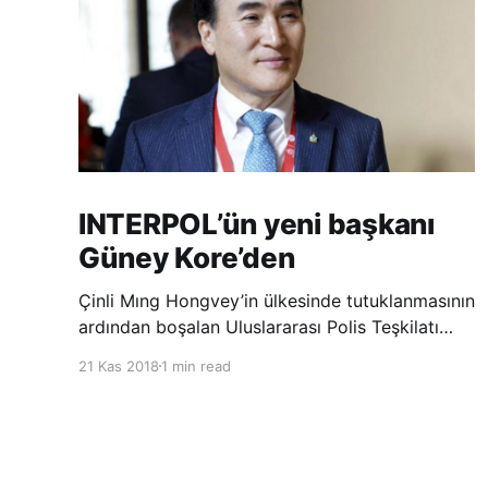
INTERPOL’ün yeni başkanı
Güney Kore’den
Çinli Mıng Hongvey’in ülkesinde tutuklanmasının
ardından boşalan Uluslararası Polis Teşkilatı
(INTERPOL) Başkanlığına Güney Koreli Kim
21 Kas 2018
1 min read
Jong Yang seçildi. INTERPOL Genel Kurulu’nun
Dubai’deki toplantısında yapılan seçimde,
oyların 3’te 2’sini kazanan Kim, teşkilatın yeni