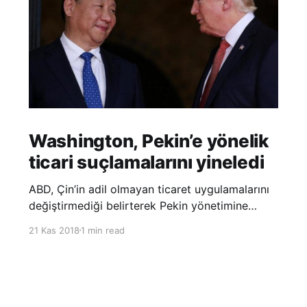
Washington, Pekin’e yönelik
ticari suçlamalarını yineledi
ABD, Çin’in adil olmayan ticaret uygulamalarını
değiştirmediği belirterek Pekin yönetimine
yönelik suçlamalarını yineledi. ABD Ticaret
21 Kas 2018
1 min read
Temsilciliği’nin Çin’in fikri mülkiyet ve teknoloji
transfer politikalarına dair hazırladığı ‘Section
301’ adlı soruşturma raporunun güncellenmiş
halinde