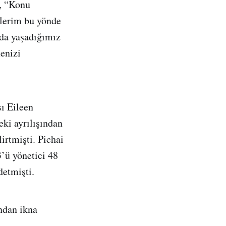
a, “Konu
slerim bu yönde
da yaşadığımız
enizi
ı Eileen
eki ayrılışından
irtmişti. Pichai
3’ü yönetici 48
detmişti.
ndan ikna