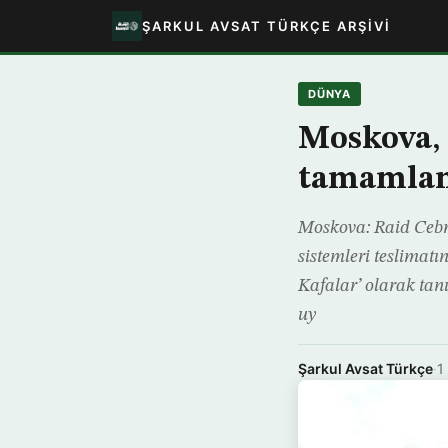
ŞARKUL AVSAT TÜRKÇE ARŞIVI
DÜNYA
Moskova, 
tamamlan
Moskova: Raid Cebr
sistemleri teslimatı
Kafalar’ olarak tan
uy
Şarkul Avsat Türkçe
·
1