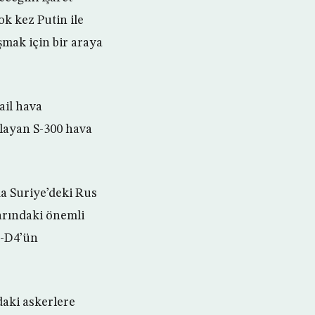
ok kez Putin ile
şmak için bir araya
ail hava
çlayan S-300 hava
a Suriye’deki Rus
arındaki önemli
a-D4’ün
daki askerlere