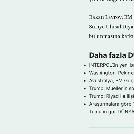
Bakan Lavrov, BM G
Suriye Ulusal Diya
bulunmasına katkı
Daha fazla 
INTERPOL’ün yeni b
Washington, Pekin’e 
Avustralya, BM Göç 
Trump, Mueller’in so
Trump: Riyad ile il
Araştırmalara göre 
Tümünü gör DÜNY