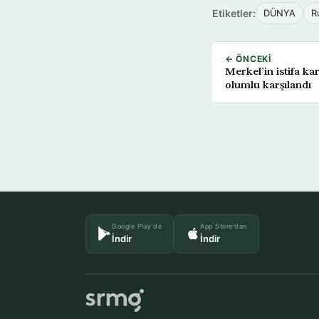
Etiketler:
DÜNYA
R
← ÖNCEKI
Merkel’in istifa k
olumlu karşılandı
Google Play'de
App Store'dan
İndir
İndir