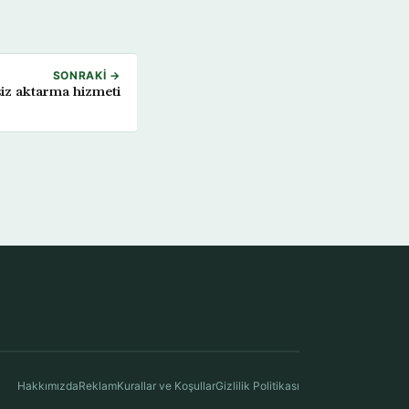
SONRAKI →
siz aktarma hizmeti
Hakkımızda
Reklam
Kurallar ve Koşullar
Gizlilik Politikası