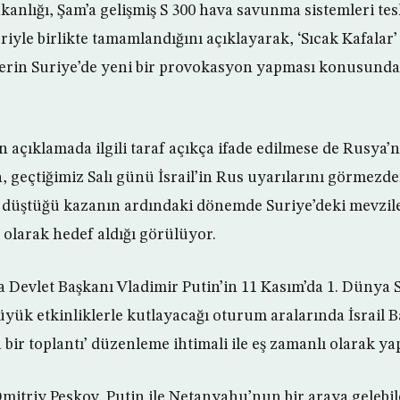
nlığı, Şam’a gelişmiş S 300 hava savunma sistemleri te
riyle birlikte tamamlandığını açıklayarak, ‘Sıcak Kafalar’
ilerin Suriye’de yeni bir provokasyon yapması konusunda
n açıklamada ilgili taraf açıkça ifade edilmese de Rusya’
an, geçtiğimiz Salı günü İsrail’in Rus uyarılarını görmezde
 düştüğü kazanın ardındaki dönemde Suriye’deki mevzil
ıt olarak hedef aldığı görülüyor.
 Devlet Başkanı Vladimir Putin’in 11 Kasım’da 1. Dünya S
büyük etkinliklerle kutlayacağı oturum aralarında İsrail
 bir toplantı’ düzenleme ihtimali ile eş zamanlı olarak yap
itriy Peskov, Putin ile Netanyahu’nun bir araya gelebile