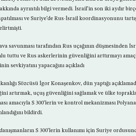
kında ayrıntılı bilgi vermedi. İsrail’in son iki aydır birç
patılması ve Suriye’de Rus-İsrail koordinasyonunu tartı
lirtmişti.
ava savunması tarafından Rus uçağının düşmesinden İsr
lu tuttu ve Rus askerlerinin güvenliğini arttırmayı ama
nin sevkiyatını yapacağını açıkladı
anlığı Sözcüsü İgor Konaşenkov, dün yaptığı açıklamad
ğini artırmak, uçuş güvenliğini sağlamak ve ülke toprakl
ası amacıyla S 300’lerin ve kontrol mekanizması Polyan
andığını bildirdi.
danışmanların S 300’lerin kullanımı için Suriye ordusun