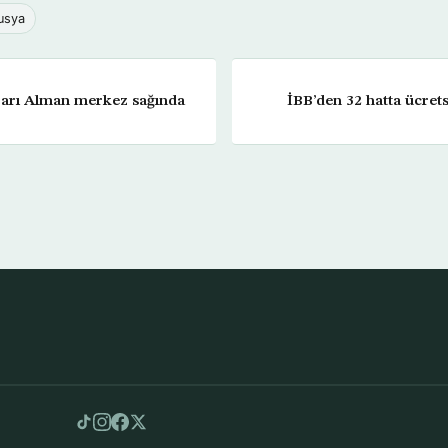
usya
ararı Alman merkez sağında
İBB’den 32 hatta ücret