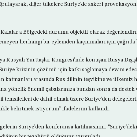
oğrulayarak, diğer ülkelere Suriye’de askeri provokasyo
.
Kafalar’a Bölgedeki durumu objektif olarak değerlendirm
lemeyen herhangi bir eylemden kaçınmaları için çağrıda
a Rusyalı Yurttaşlar Kongresi’nde konuşan Rusya Dışişl
Suriye krizinin çözümü için katkı sağlamaya devam edec
 katmanları arasında Rus dilinin teşvikine ve ülkemiz 
sına yönelik önemli çabalarınıza bundan sonra da deste
il temsilcileri de dahil olmak üzere Suriye’den delegeler
kle belirtmek istiyorum” ifadelerini kullandı.
gelerin Suriye’den konferansa katılmasının, “Suriye’deki
ediğinin bir tezahürü olduğunu vurguladı.