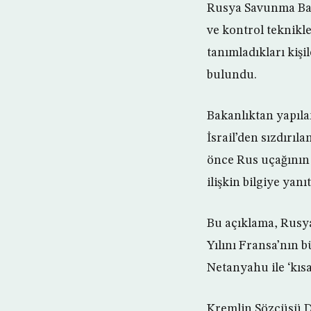
Rusya Savunma Baka
ve kontrol teknikle
tanımladıkları kiş
bulundu.
Bakanlıktan yapıla
İsrail’den sızdırıl
önce Rus uçağının
ilişkin bilgiye yan
Bu açıklama, Rusya
Yılını Fransa’nın 
Netanyahu ile ‘kısa
Kremlin Sözcüsü Dm