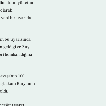
slimatının yönetim
 olarak
 yeni bir uyarıda
nın bu uyarısında
n geldiği ve 2 ay
eri bombaladığına
avaşı’nın 100.
 Başbakanı Binyamin
ıldı.
ceğini işaret