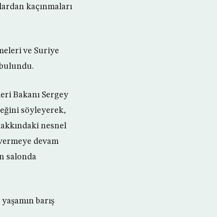
nlardan kaçınmaları
eleri ve Suriye
 bulundu.
eri Bakanı Sergey
eğini söyleyerek,
hakkındaki nesnel
k vermeye devam
in salonda
 yaşamın barış