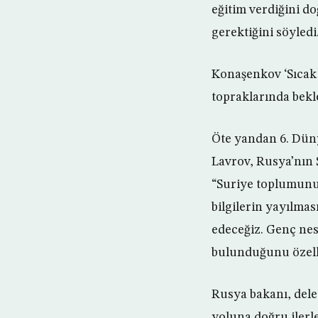
eğitim verdiğini d
gerektiğini söyledi
Konaşenkov ‘Sıcak 
topraklarında bek
Öte yandan 6. Düny
Lavrov, Rusya’nın 
“Suriye toplumunun
bilgilerin yayılma
edeceğiz. Genç nes
bulunduğunu özelli
Rusya bakanı, dele
yoluna doğru ilerl