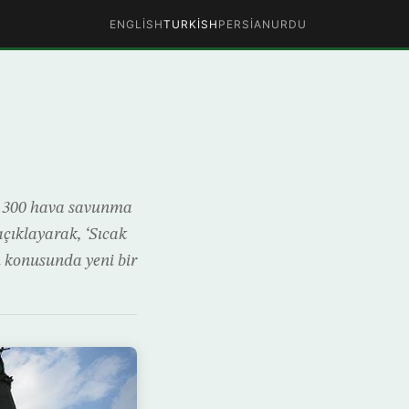
ENGLISH
TURKISH
PERSIAN
URDU
S 300 hava savunma
açıklayarak, ‘Sıcak
ı konusunda yeni bir