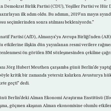
an Demokrat Birlik Partisi (CDU), Yeşiller Partisi ve Hür
azırlayan ilk adım oldu. Bu adımın, 2019’un mayıs ayınd
su seçimlerinden sonra atılması bekleniyordu.”
natif Partisi (AfD), Almanya’ya Avrupa Birliği’nden (AB)
 etkilerine ilişkin dün yayınlanan resmi verilere rağm
zenlenmesi ön görülen BM sözleşmesinden çekilme çağr
anı Jörg Hubert Meuthen çarşamba günü Berlin’de yaptı
öyle kritik bir zamanda yetersiz kalırken Avusturya hü
ete geçti” dedi.
nü Berlin’deki Alman Ekonomi Araştırma Enstitüsü (Ifo
lışma, göçmen akışının Alman ekonomisine olumlu etkile