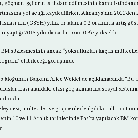
a, göçmen işçilerin istihdam edilmesinin kamu istihdamını
 artmasına yol açtığı kaydedilirken Almanya’nın 2011’den 
asılası’nın (GSYH) yıllık ortalama 0,2 oranında artış göste
n yaptığı 2015 yılında ise bu oran 0,3’e yükseldi.
 BM sözleşmesinin ancak “yoksulluktan kaçan mültecile
 program” olabileceği görüşünde.
o bloğunun Başkanı Alice Weidel de açıklamasında “Bu a
uluslararası alandaki olası göç akınlarına sosyal sistemi
 bulundu.
eşmesi, mülteciler ve göçmenlerle ilgili kuralların tan
enin 10 ve 11 Aralık tarihlerinde Fas’ta yapılacak BM k
r.