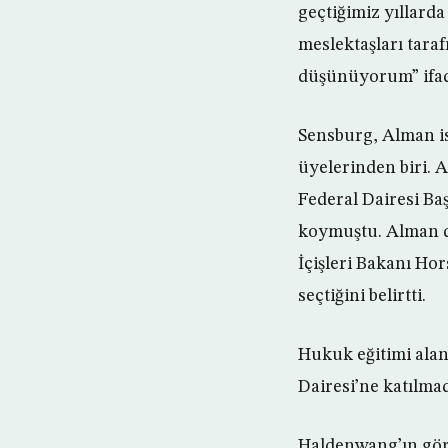
geçtiğimiz yıllarda 
meslektaşları tara
düşünüyorum” ifade
Sensburg, Alman is
üyelerinden biri.
Federal Dairesi B
koymuştu. Alman de
İçişleri Bakanı Ho
seçtiğini belirtti.
Hukuk eğitimi ala
Dairesi’ne katılmad
Haldenwang’ın görev