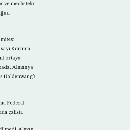
or ve meclisteki
ağını
omitesi
yasayı Koruma
ni ortaya
amada, Almanya
as Haldenwang’ı
ma Federal
da çalıştı.
edilmedi. Alman