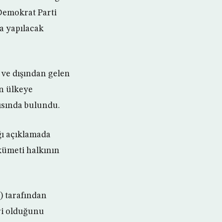
 Demokrat Parti
a yapılacak
 ve dışından gelen
en ülkeye
ısında bulundu.
ğı açıklamada
kümeti halkının
) tarafından
ri olduğunu