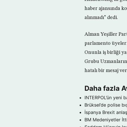
haber ajansında k
alınmadı” dedi.
Alman Yeşiller Par
parlamento üyeleri
Onunla iş birliği 
Grubu Uzmanlarınd
hatalı bir mesaj v
Daha fazla 
INTERPOL’ün yeni b
Brüksel’de polise bıç
İspanya Brexit anla
BM Medeniyetler İtt
Saddam Hüseyin lev