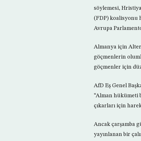
söylemesi, Hristiy
(FDP) koalisyonu h
Avrupa Parlamento
Almanya için Alter
göçmenlerin olumlu
göçmenler için dü
AfD Eş Genel Başk
“Alman hükümeti b
çıkarları için harek
Ancak çarşamba gü
yayınlanan bir ça