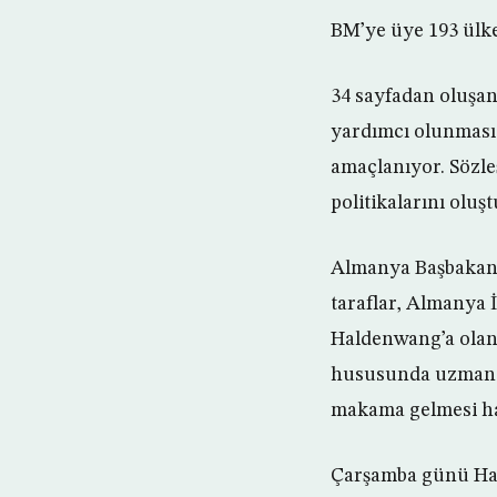
BM’ye üye 193 ülke
34 sayfadan oluşan
yardımcı olunması 
amaçlanıyor. Sözl
politikalarını ol
Almanya Başbakanı 
taraflar, Almanya 
Haldenwang’a olan d
hususunda uzman ol
makama gelmesi ha
Çarşamba günü Han