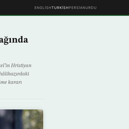
ENGLISH
TURKISH
PERSIAN
URDU
sağında
el’in Hristiyan
 hâlihazırdaki
lme kararı