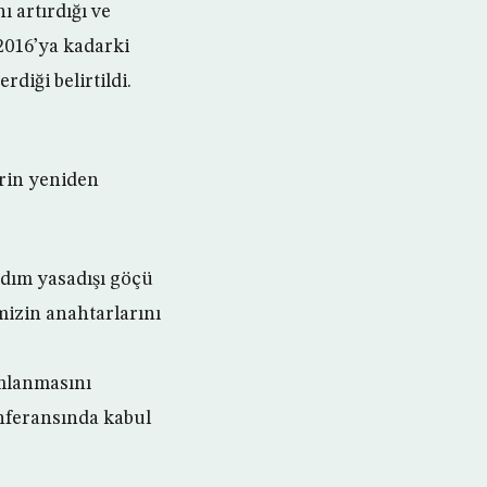
 artırdığı ve
2016’ya kadarki
rdiği belirtildi.
rin yeniden
dım yasadışı göçü
mizin anahtarlarını
ımlanmasını
onferansında kabul