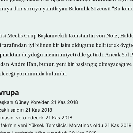
onuya dair soruyu yanıtlayan Bakanlık Sözcüsü “Bu konu
tisi Meclis Grup Başkanvekili Konstantin von Notz, Hal
 tarafından iyi bilinen bir isim olduğunu belirterek övg
yapmaktan duyduğu memnuniyeti dile getirdi. Ancak Sol P
an Andre Han, bunun yeni bir başlangıç olmayacağı ve 
erileceği yorumunda bulundu.
Avrupa
aşkanı Güney Kore’den
21 Kas 2018
aklı saldırı
21 Kas 2018
şmasını veto edecek
21 Kas 2018
ifakı’nın yeni Yüksek Temsilcisi Moratinos oldu
21 Kas 2018
hası Londra’da öfke uyandırdı
20 Kas 2018