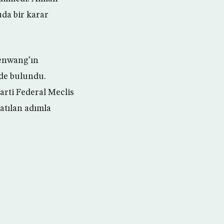
da bir karar
denwang’ın
üde bulundu.
arti Federal Meclis
atılan adımla