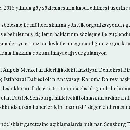
, 2016 yılında göç sözleşmesinin kabul edilmesi üzerine 
 sözleşme ile mülteci akınına yönelik organizasyonun ge
ve belirlenmiş kişilerin haklarının sözleşme ile güçlendi
eşmede ayrıca imzacı devletlerin egemenliğine ve göç k
uşturma hakkına dokunulmayacağı vurgulanıyor.
Angela Merkel’in liderliğindeki Hristiyan Demokrat Birl
İç İstihbarat Dairesi olan Anayasayı Koruma Dairesi baş
esteklerini ifade etti. Partinin meclis bloğunda bulunan v
an Patrick Sensburg, milletvekili olmasının ardından H
kkında çıkan haberler için “mantıklı” değerlendirmesin
delsblatt gazetesine açıklamalarda bulunan Sensburg