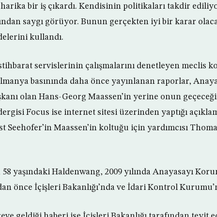
harika bir iş çıkardı. Kendisinin politikaları takdir ediliy
fından saygı görüyor. Bunun gerçekten iyi bir karar olac
lerini kullandı.
tihbarat servislerinin çalışmalarını denetleyen meclis k
 Almanya basınında daha önce yayınlanan raporlar, Ana
aşkanı olan Hans-Georg Maassen’in yerine onun geçeceği
rgisi Focus ise internet sitesi üzerinden yaptığı açıkl
rst Seehofer’in Maassen’in koltuğu için yardımcısı Thom
n 58 yaşındaki Haldenwang, 2009 yılında Anayasayı Koru
an önce İçişleri Bakanlığı’nda ve İdari Kontrol Kurumu’n
e geldiği haberi ise İçişleri Bakanlığı tarafından teyit 