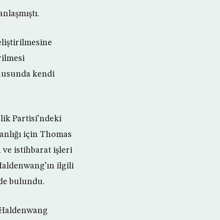
anlaşmıştı.
liştirilmesine
rilmesi
onusunda kendi
ik Partisi’ndeki
kanlığı için Thomas
e istihbarat işleri
aldenwang’ın ilgili
de bulundu.
 “Haldenwang