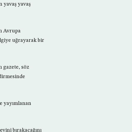
n yavaş yavaş
an Avrupa
lgiye uğrayarak bir
n gazete, söz
ndirmesinde
de yayımlanan
evini bırakacağını