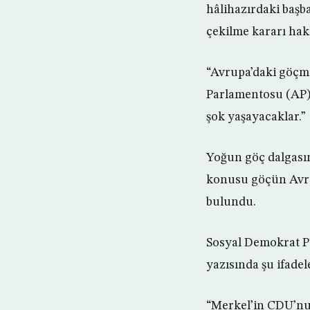
hâlihazırdaki başb
çekilme kararı hak
“Avrupa’daki göçme
Parlamentosu (AP) 
şok yaşayacaklar.”
Yoğun göç dalgasın
konusu göçün Avrup
bulundu.
Sosyal Demokrat Pa
yazısında şu ifadel
“Merkel’in CDU’nun