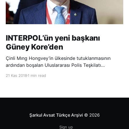
INTERPOL’ün yeni başkanı
Güney Kore’den
Çinli Mıng Hongvey’in ülkesinde tutuklanmasının
ardından boşalan Uluslararası Polis Teşkilatı
(INTERPOL) Başkanlığına Güney Koreli Kim Jong Yang
21 Kas 2018
1 min read
seçildi. INTERPOL Genel Kurulu’nun Dubai’deki
toplantısında yapılan seçimde, oyların 3’te 2’sini
kazanan Kim, teşkilatın yeni
Şarkul Avsat Türkçe Arşivi
© 2026
Sign up