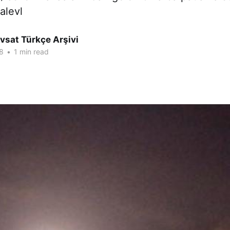
alevl
vsat Türkçe Arşivi
8
•
1 min read