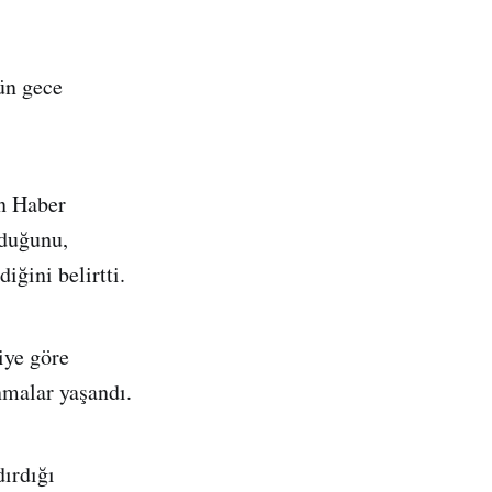
ün gece
n Haber
lduğunu,
iğini belirtti.
iye göre
nmalar yaşandı.
ırdığı