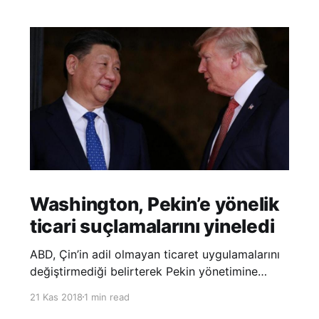
Washington, Pekin’e yönelik
ticari suçlamalarını yineledi
ABD, Çin’in adil olmayan ticaret uygulamalarını
değiştirmediği belirterek Pekin yönetimine
yönelik suçlamalarını yineledi. ABD Ticaret
21 Kas 2018
1 min read
Temsilciliği’nin Çin’in fikri mülkiyet ve teknoloji