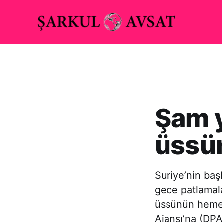
Şam y
üssü
Suriye’nin ba
gece patlamal
üssünün hemen
Ajansı’na (DPA