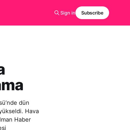
Sign in
Subscribe
a
ama
ssü’nde dün
yükseldi. Hava
Alman Haber
esi