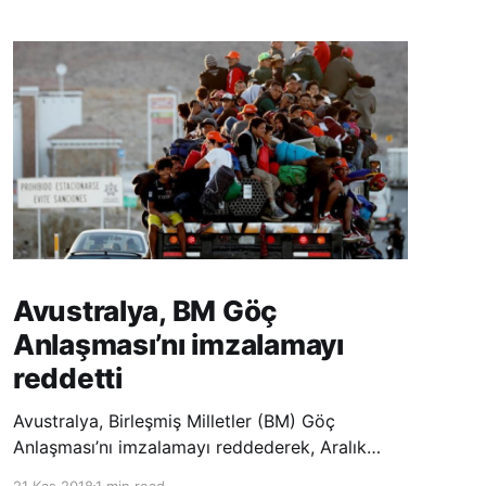
Avustralya, BM Göç
Anlaşması’nı imzalamayı
reddetti
Avustralya, Birleşmiş Milletler (BM) Göç
Anlaşması’nı imzalamayı reddederek, Aralık
ayında Fas’ta düzenlenecek olan uluslararası
21 Kas 2018
1 min read