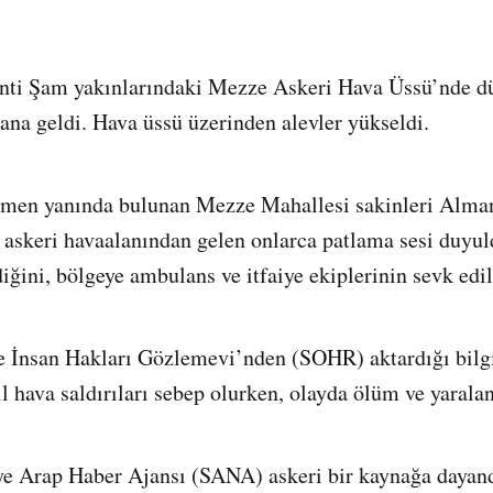
enti Şam yakınlarındaki Mezze Askeri Hava Üssü’nde d
na geldi. Hava üssü üzerinden alevler yükseldi.
men yanında bulunan Mezze Mahallesi sakinleri Alma
askeri havaalanından gelen onlarca patlama sesi duyu
iğini, bölgeye ambulans ve itfaiye ekiplerinin sevk edild
ye İnsan Hakları Gözlemevi’nden (SOHR) aktardığı bilg
il hava saldırıları sebep olurken, olayda ölüm ve yarala
ye Arap Haber Ajansı (SANA) askeri bir kaynağa dayand