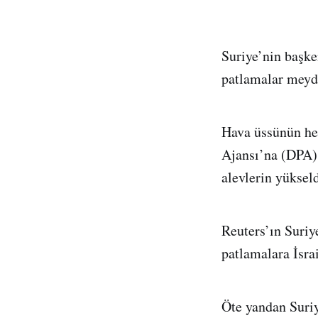
Suriye’nin başk
patlamalar meyda
Hava üssünün he
Ajansı’na (DPA) 
alevlerin yükseld
Reuters’ın Suri
patlamalara İsra
Öte yandan Suri