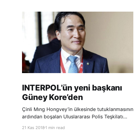
INTERPOL’ün yeni başkanı
Güney Kore’den
Çinli Mıng Hongvey’in ülkesinde tutuklanmasının
ardından boşalan Uluslararası Polis Teşkilatı
(INTERPOL) Başkanlığına Güney Koreli Kim
21 Kas 2018
1 min read
Jong Yang seçildi. INTERPOL Genel Kurulu’nun