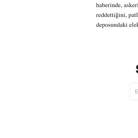
haberinde, asker
reddettiğini, pa
deposundaki elek
E