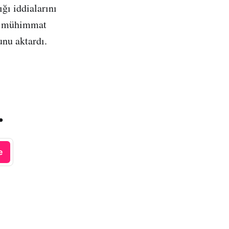
ğı iddialarını
ki mühimmat
unu aktardı.
.
e