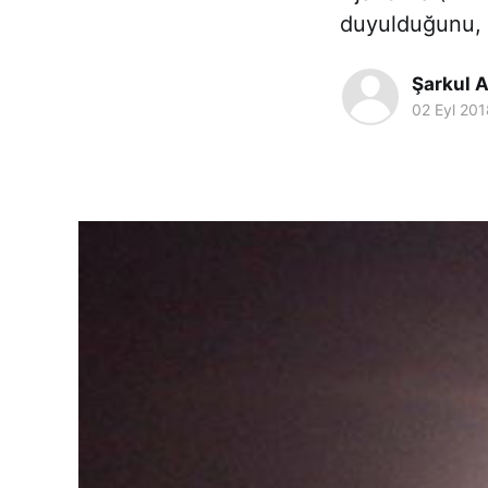
duyulduğunu, 
Şarkul A
02 Eyl 201