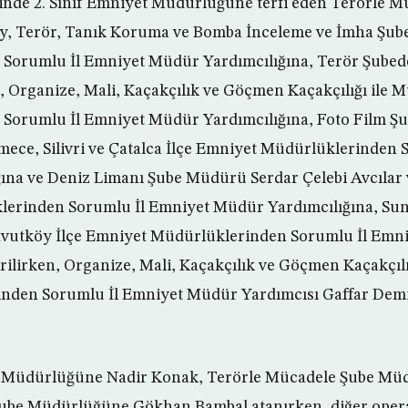
inde 2. Sınıf Emniyet Müdürlüğüne terfi eden Terörle M
, Terör, Tanık Koruma ve Bomba İnceleme ve İmha Şub
Sorumlu İl Emniyet Müdür Yardımcılığına, Terör Şube
, Organize, Mali, Kaçakçılık ve Göçmen Kaçakçılığı ile 
Sorumlu İl Emniyet Müdür Yardımcılığına, Foto Film 
ece, Silivri ve Çatalca İlçe Emniyet Müdürlüklerinden 
ına ve Deniz Limanı Şube Müdürü Serdar Çelebi Avcılar 
erinden Sorumlu İl Emniyet Müdür Yardımcılığına, Sun
avutköy İlçe Emniyet Müdürlüklerinden Sorumlu İl Emn
irilirken, Organize, Mali, Kaçakçılık ve Göçmen Kaçakçıl
nden Sorumlu İl Emniyet Müdür Yardımcısı Gaffar Demir
e Müdürlüğüne Nadir Konak, Terörle Mücadele Şube M
Şube Müdürlüğüne Gökhan Bambal atanırken, diğer oper