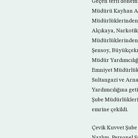
Geçen terfi dönem
Müdürü Kayhan Ay
Müdürlüklerinden 
Alçıkaya, Narkotik
Müdürlüklerinden 
Şensoy, Büyükçekm
Müdür Yardımcılığ
Emniyet Müdürlükl
Sultangazi ve Arn
Yardımcılığına get
Şube Müdürlükleri
emrine çekildi.
Çevik Kuvvet Şub
Nazlım, Personel 