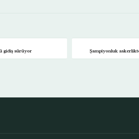
ü gidiş sürüyor
Şampiyonluk askerlikt