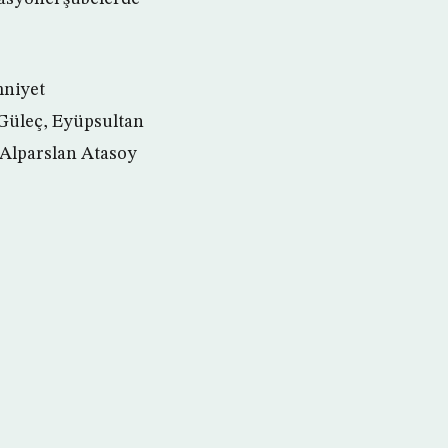
mniyet
Güleç, Eyüpsultan
Alparslan Atasoy