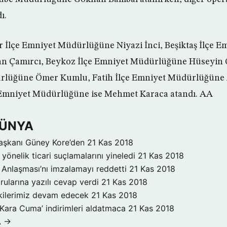
ı.
r İlçe Emniyet Müdürlüğüne Niyazi İnci, Beşiktaş İlçe E
n Çamırcı, Beykoz İlçe Emniyet Müdürlüğüne Hüseyin 
rlüğüne Ömer Kumlu, Fatih İlçe Emniyet Müdürlüğüne 
e Emniyet Müdürlüğüne ise Mehmet Karaca atandı. AA
DÜNYA
aşkanı Güney Kore’den
21 Kas 2018
yönelik ticari suçlamalarını yineledi
21 Kas 2018
Anlaşması’nı imzalamayı reddetti
21 Kas 2018
rularına yazılı cevap verdi
21 Kas 2018
işkilerimiz devam edecek
21 Kas 2018
‘Kara Cuma’ indirimleri aldatmaca
21 Kas 2018
A →