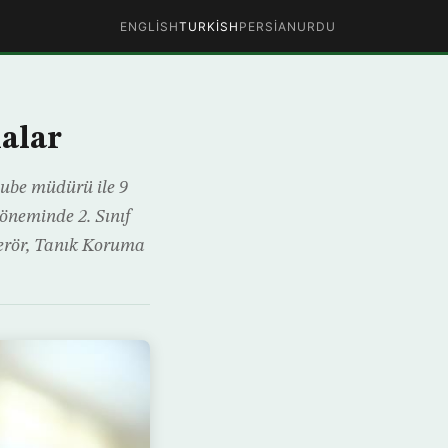
ENGLISH
TURKISH
PERSIAN
URDU
alar
şube müdürü ile 9
döneminde 2. Sınıf
erör, Tanık Koruma