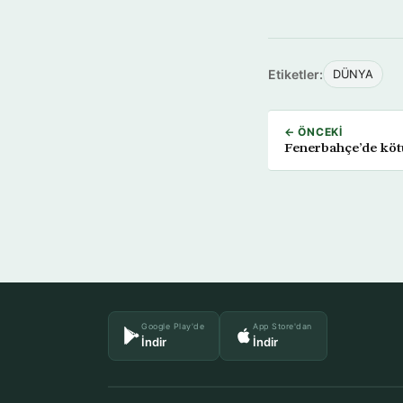
Etiketler:
DÜNYA
← ÖNCEKI
Fenerbahçe’de köt
Google Play'de
App Store'dan
İndir
İndir