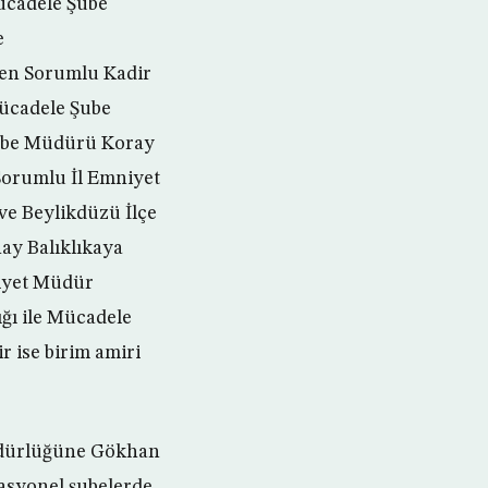
ücadele Şube
e
den Sorumlu Kadir
Mücadele Şube
Şube Müdürü Koray
Sorumlu İl Emniyet
ve Beylikdüzü İlçe
ay Balıklıkaya
iyet Müdür
ığı ile Mücadele
 ise birim amiri
üdürlüğüne Gökhan
asyonel şubelerde