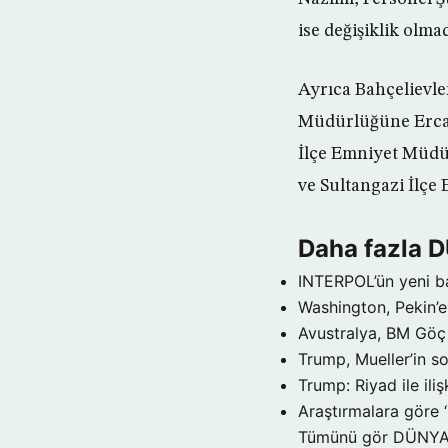
ise değişiklik olmad
Ayrıca Bahçelievle
Müdürlüğüne Erca
İlçe Emniyet Müdü
ve Sultangazi İlç
Daha fazla 
INTERPOL’ün yeni b
Washington, Pekin’e 
Avustralya, BM Göç 
Trump, Mueller’in so
Trump: Riyad ile il
Araştırmalara göre 
Tümünü gör DÜNY