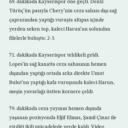
69. dakikada Kayserispor öne geçti. Deniz
Türüç’ün pasıyla Chery’nin ceza sahası dışı sağ
çaprazından yaptığı vuruşta altıpas içinde
yerden seken top, kaleci Harun’un solundan
filelerle buluştu: 2-3.
71. dakikada Kayserispor tehlikeli geldi.
Lopes’in sağ kanatta ceza sahasının hemen
dışından yaptığı ortada arka direkte Umut
Bulut’un yaptığı kafa vuruşunda kaleci Harun,
meşin yuvarlağı üstten kornere çeldi.
79. dakikada ceza yayının hemen dışında
yaşanan pozisyonda Eljif Elmas, Şamil Çinaz ile
girdiği ikili mücadelede yerde kaldı. Video