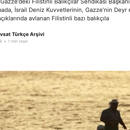
 Gazze’deki Filistinli Balıkçılar Sendikası Başkan
mada, İsrail Deniz Kuvvetlerinin, Gazze’nin Deyr 
açıklarında avlanan Filistinli bazı balıkçıla
vsat Türkçe Arşivi
8
•
1 min read