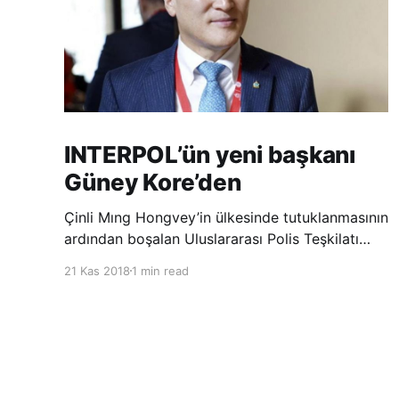
INTERPOL’ün yeni başkanı
Güney Kore’den
Çinli Mıng Hongvey’in ülkesinde tutuklanmasının
ardından boşalan Uluslararası Polis Teşkilatı
(INTERPOL) Başkanlığına Güney Koreli Kim
21 Kas 2018
1 min read
Jong Yang seçildi. INTERPOL Genel Kurulu’nun
Dubai’deki toplantısında yapılan seçimde,
oyların 3’te 2’sini kazanan Kim, teşkilatın yeni