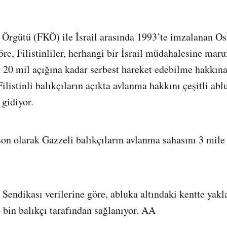
ş Örgütü (FKÖ) ile İsrail arasında 1993’te imzalanan Os
re, Filistinliler, herhangi bir İsrail müdahalesine ma
 20 mil açığına kadar serbest hareket edebilme hakkın
Filistinli balıkçıların açıkta avlanma hakkını çeşitli abl
 gidiyor.
 son olarak Gazzeli balıkçıların avlanma sahasını 3 mil
 Sendikası verilerine göre, abluka altındaki kentte yakl
4 bin balıkçı tarafından sağlanıyor. AA