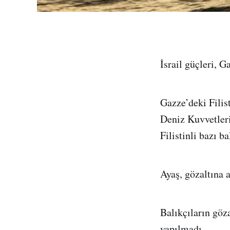
İsrail güçleri, G
Gazze’deki Filis
Deniz Kuvvetleri
Filistinli bazı ba
Ayaş, gözaltına a
Balıkçıların göza
yapılmadı.