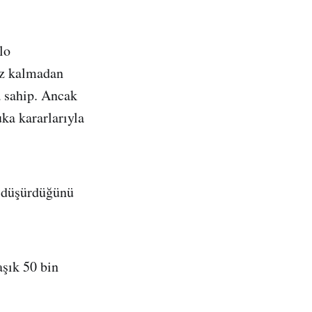
lo
ruz kalmadan
a sahip. Ancak
uka kararlarıyla
e düşürdüğünü
aşık 50 bin