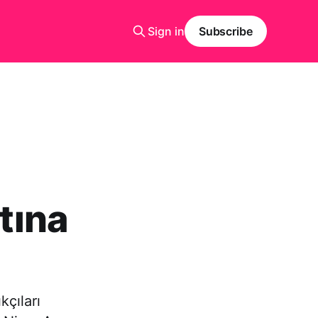
Sign in
Subscribe
ltına
kçıları