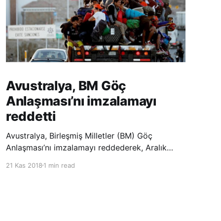
Avustralya, BM Göç
Anlaşması’nı imzalamayı
reddetti
Avustralya, Birleşmiş Milletler (BM) Göç
Anlaşması’nı imzalamayı reddederek, Aralık
ayında Fas’ta düzenlenecek olan uluslararası
21 Kas 2018
1 min read
konferansta BM üyesi ülkeler tarafından
imzalanması beklenen Küresel Göç
Sözleşmesi’ne katılmayacağını açıklayan
ülkelerin yer aldığı uzun listeye dahil oldu.