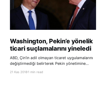
Washington, Pekin’e yönelik
ticari suçlamalarını yineledi
ABD, Çin’in adil olmayan ticaret uygulamalarını
değiştirmediği belirterek Pekin yönetimine
yönelik suçlamalarını yineledi. ABD Ticaret
21 Kas 2018
1 min read
Temsilciliği’nin Çin’in fikri mülkiyet ve teknoloji
transfer politikalarına dair hazırladığı ‘Section
301’ adlı soruşturma raporunun güncellenmiş
halinde