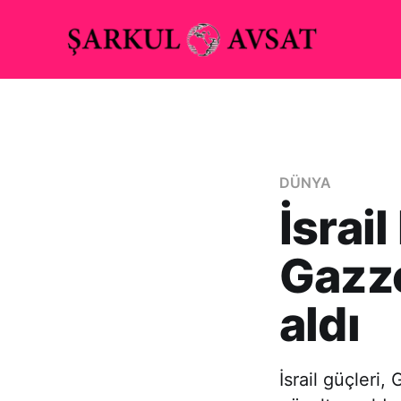
DÜNYA
İsrai
Gazze
aldı
İsrail güçleri, 