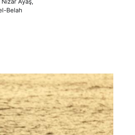
ı Nizar Ayaş,
el-Belah