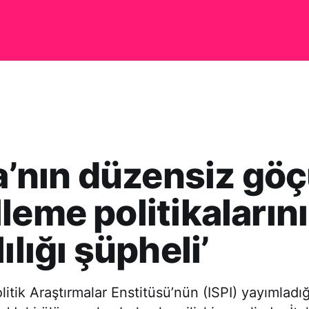
ya’nın düzensiz gö
leme politikalarını
ılığı şüpheli’
olitik Araştırmalar Enstitüsü’nün (ISPI) yayımladı