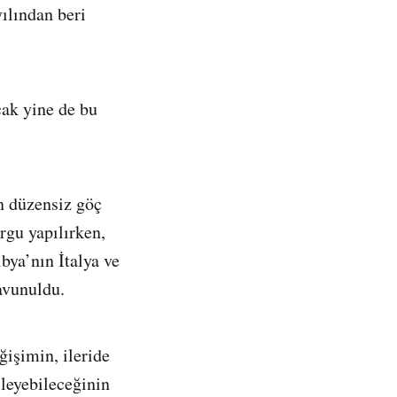
ılından beri
cak yine de bu
n düzensiz göç
rgu yapılırken,
bya’nın İtalya ve
avunuldu.
ğişimin, ileride
ileyebileceğinin