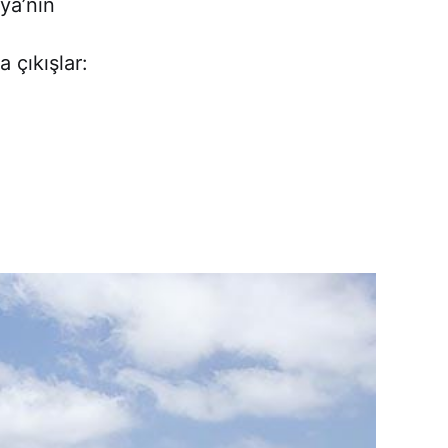
lya’nın
 çıkışlar: