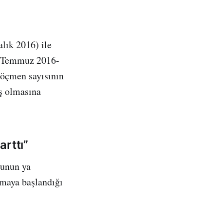
lık 2016) ile
16 Temmuz 2016-
göçmen sayısının
ş olmasına
rttı”
’unun ya
lmaya başlandığı