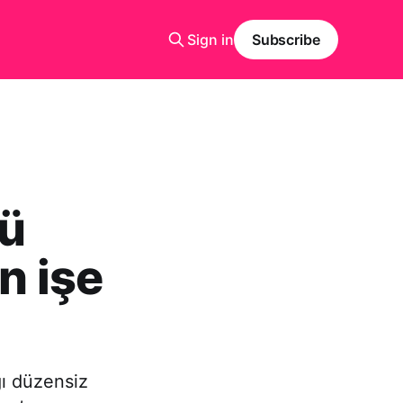
Sign in
Subscribe
çü
n işe
ğı düzensiz