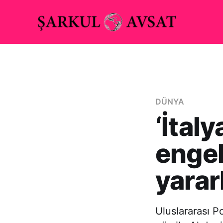
DÜNYA
‘İtal
engel
yararl
Uluslararası P