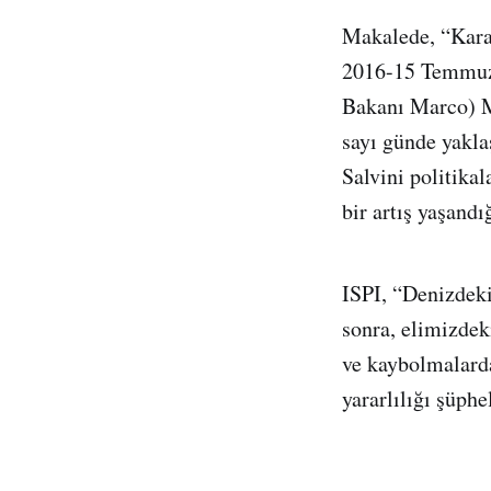
Makalede, “Kara
2016-15 Temmuz 2
Bakanı Marco) Mi
sayı günde yakla
Salvini politika
bir artış yaşandı
ISPI, “Denizdek
sonra, elimizdek
ve kaybolmalarda
yararlılığı şüph