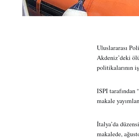
Uluslararası Pol
Akdeniz’deki ölü
politikalarının 
ISPI tarafından “
makale yayımlan
İtalya’da düzens
makalede, ağusto