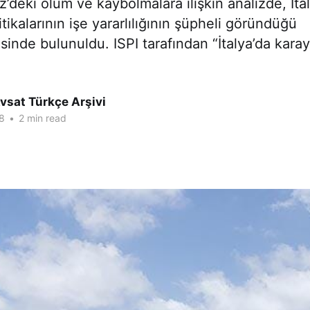
z’deki ölüm ve kaybolmalara ilişkin analizde, İta
tikalarının işe yararlılığının şüpheli göründüğü
inde bulunuldu. ISPI tarafından “İtalya’da karaya
vsat Türkçe Arşivi
8
•
2 min read