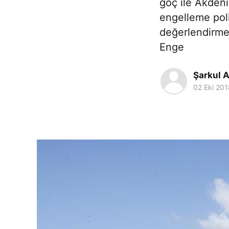
göç ile Akdeni
engelleme poli
değerlendirmes
Enge
Şarkul A
02 Eki 201