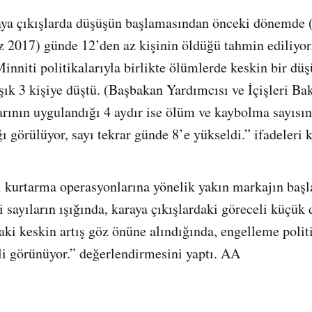
ya çıkışlarda düşüşün başlamasından önceki dönemde
017) günde 12’den az kişinin öldüğü tahmin ediliyor. 
nniti politikalarıyla birlikte ölümlerde keskin bir düş
şık 3 kişiye düştü. (Başbakan Yardımcısı ve İçişleri Ba
larının uygulandığı 4 aydır ise ölüm ve kaybolma sayısı
ğı görülüyor, sayı tekrar günde 8’e yükseldi.” ifadeleri k
i kurtarma operasyonlarına yönelik yakın markajın baş
i sayıların ışığında, karaya çıkışlardaki göreceli küçük
ki keskin artış göz önüne alındığında, engelleme politi
eli görünüyor.” değerlendirmesini yaptı. AA