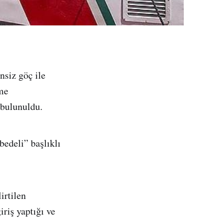
nsiz göç ile
eme
 bulunuldu.
bedeli” başlıklı
irtilen
riş yaptığı ve