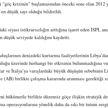
i “göç krizinin” başlamasından önceki sene olan 2012 y
 en düşük sayı olduğu bildirildi.
ki siyasi istikrarsızlığın arttığına işaret eden ISPI, an
ın düşük seviyede kaldığını kaydetti.
uluşlarının denizdeki kurtarma faaliyetlerinin Libya’da
nluğu üzerinde herhangi bir etkisinin bulunmadığına vu
lar ve İtalya’ya varışlardaki büyük düşüşün sebebinin Li
le (AB) birlikte çalışma kararında aranması gerektiği s
eni hükümetle birlikte düzensiz göçe ilişkin stratejik de
ma operasyonlarına yönelik daha da sıkı bir tutum serg