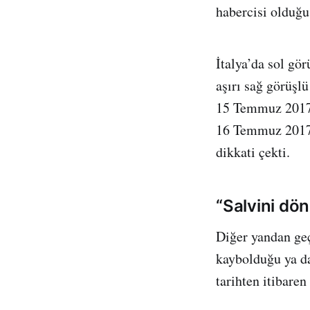
habercisi olduğu
İtalya’da sol gö
aşırı sağ görüş
15 Temmuz 2017 
16 Temmuz 2017-
dikkati çekti.
“Salvini dö
Diğer yandan geç
kaybolduğu ya da
tarihten itibare