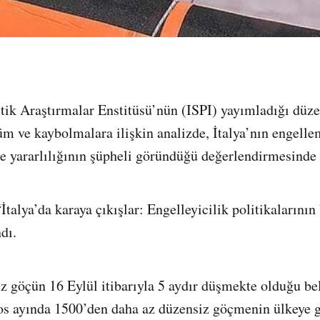
itik Araştırmalar Enstitüsü’nün (ISPI) yayımladığı düze
m ve kaybolmalara ilişkin analizde, İtalya’nın engell
işe yararlılığının şüpheli göründüğü değerlendirmesinde
İtalya’da karaya çıkışlar: Engelleyicilik politikalarının 
dı.
iz göçün 16 Eylül itibarıyla 5 aydır düşmekte olduğu bel
s ayında 1500’den daha az düzensiz göçmenin ülkeye gi