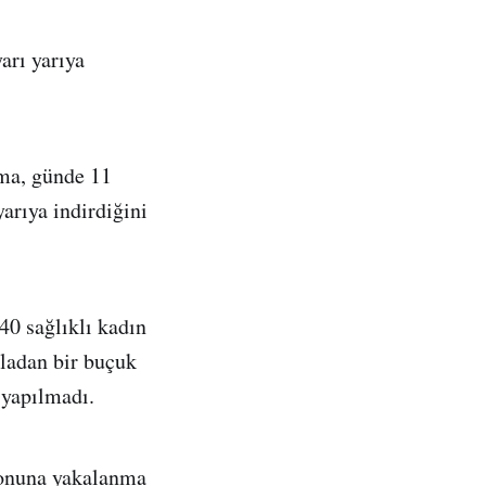
arı yarıya
ma, günde 11
arıya indirdiğini
40 sağlıklı kadın
zladan bir buçuk
k yapılmadı.
iyonuna yakalanma