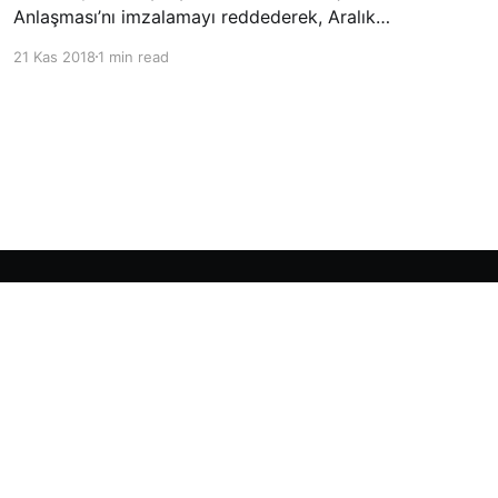
Anlaşması’nı imzalamayı reddederek, Aralık
ayında Fas’ta düzenlenecek olan uluslararası
21 Kas 2018
1 min read
konferansta BM üyesi ülkeler tarafından
imzalanması beklenen Küresel Göç
Sözleşmesi’ne katılmayacağını açıklayan
ülkelerin yer aldığı uzun listeye dahil oldu.
Powered by Ghost