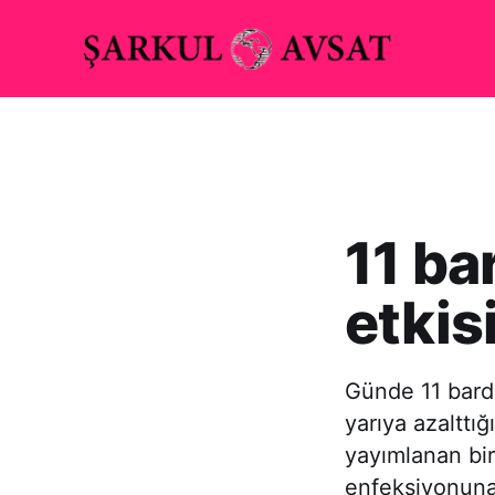
11 ba
etkis
Günde 11 barda
yarıya azalttığ
yayımlanan bir
enfeksiyonuna 