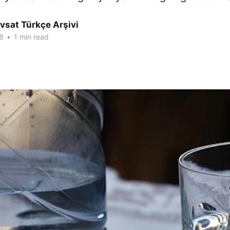
vsat Türkçe Arşivi
8
•
1 min read