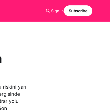
Sign in
Subscribe
a
riskini yarı
dergisinde
drar yolu
 Son