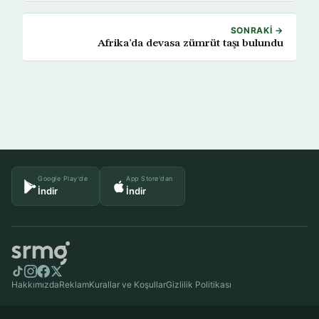
SONRAKI →
Afrika’da devasa zümrüt taşı bulundu
Google Play'de
App Store'dan
İndir
İndir
Hakkımızda
Reklam
Kurallar ve Koşullar
Gizlilik Politikası