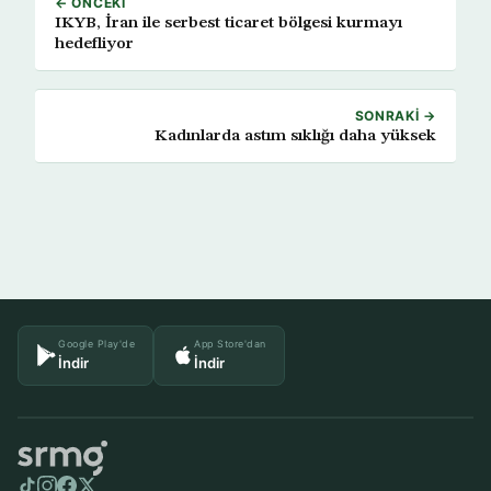
← ÖNCEKI
IKYB, İran ile serbest ticaret bölgesi kurmayı
hedefliyor
SONRAKI →
Kadınlarda astım sıklığı daha yüksek
Google Play'de
App Store'dan
İndir
İndir