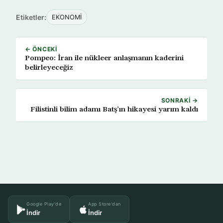
Etiketler:
EKONOMİ
← ÖNCEKI
Pompeo: İran ile nükleer anlaşmanın kaderini
belirleyeceğiz
SONRAKI →
Filistinli bilim adamı Batş’ın hikayesi yarım kaldı
Google Play'de
App Store'dan
İndir
İndir