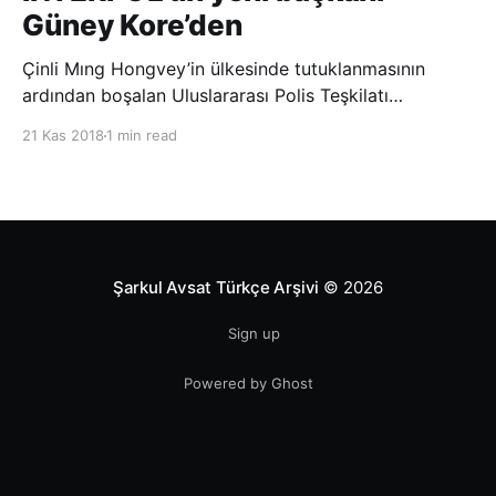
Güney Kore’den
Çinli Mıng Hongvey’in ülkesinde tutuklanmasının
ardından boşalan Uluslararası Polis Teşkilatı
(INTERPOL) Başkanlığına Güney Koreli Kim Jong Yang
21 Kas 2018
1 min read
seçildi. INTERPOL Genel Kurulu’nun Dubai’deki
toplantısında yapılan seçimde, oyların 3’te 2’sini
kazanan Kim, teşkilatın yeni
Şarkul Avsat Türkçe Arşivi
© 2026
Sign up
Powered by Ghost