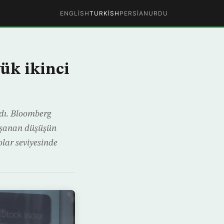
ENGLISH
TURKISH
PERSIAN
URDU
ük ikinci
rdı. Bloomberg
yaşanan düşüşün
olar seviyesinde