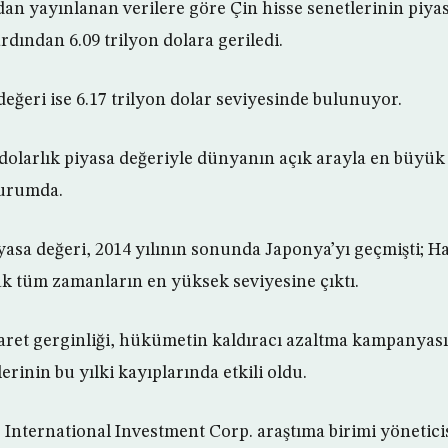
an yayınlanan verilere göre Çin hisse senetlerinin piya
dından 6.09 trilyon dolara geriledi.
eğeri ise 6.17 trilyon dolar seviyesinde bulunuyor.
 dolarlık piyasa değeriyle dünyanın açık arayla en büyük
durumda.
yasa değeri, 2014 yılının sonunda Japonya’yı geçmişti; Ha
rak tüm zamanların en yüksek seviyesine çıktı.
aret gerginliği, hükümetin kaldıracı azaltma kampanyası
rinin bu yılki kayıplarında etkili oldu.
nternational Investment Corp. araştıma birimi yönetic