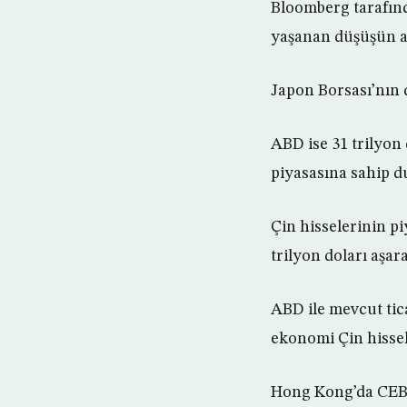
Bloomberg tarafınd
yaşanan düşüşün ar
Japon Borsası’nın d
ABD ise 31 trilyon
piyasasına sahip 
Çin hisselerinin pi
trilyon doları aşa
ABD ile mevcut tic
ekonomi Çin hissele
Hong Kong’da CEB I