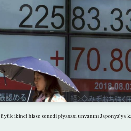
üyük ikinci hisse senedi piyasası unvanını Japonya’ya ka