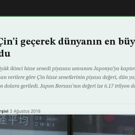
Çin’i geçerek dünyanın en büy
ldu
yük ikinci hisse senedi piyasası unvanını Japonya’ya kaptı
an verilere göre Çin hisse senetlerinin piyasa değeri, dün 
n dolara geriledi. Japon Borsası’nın değeri ise 6.17 trilyon d
rşivi
·
3 Ağustos 2018