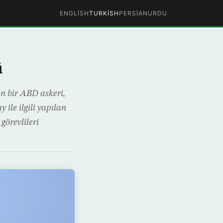
ENGLISH
TURKISH
PERSIAN
URDU
ü
n bir ABD askeri,
 ile ilgili yapılan
görevlileri