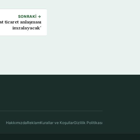
SONRAKI →
t ticaret anlaşması
imzalayacak’
Hakkımızda
Reklam
Kurallar ve Koşullar
Gizlilik Politikası