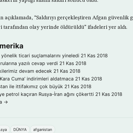
kerin yaptığı silahlı saldırı sonucu öldü.
ılan açıklamada, “Saldırıyı gerçekleştiren Afgan güvenlik 
i tarafından olay yerinde öldürüldü” ifadeleri yer aldı.
Amerika
yönelik ticari suçlamalarını yineledi
21 Kas 2018
rularına yazılı cevap verdi
21 Kas 2018
işkilerimiz devam edecek
21 Kas 2018
‘Kara Cuma’ indirimleri aldatmaca
21 Kas 2018
tan ile ittifakımız çok büyük
21 Kas 2018
ye petrol kaçıran Rusya-İran ağını çökertti
21 Kas 2018
ka →
Asya
DÜNYA
afganistan