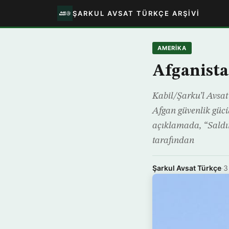
ŞARKUL AVSAT TÜRKÇE ARŞIVI
AMERIKA
Afganista
Kabil/Şarku’l Avsat
Afgan güvenlik gücü 
açıklamada, “Saldırı
tarafından
Şarkul Avsat Türkçe
·
3