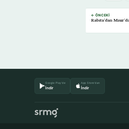
← ÖNCEKI
Rabıta’dan Mısır’da
Google Play'de
App Store'dan
İndir
İndir