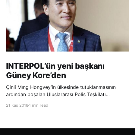
INTERPOL’ün yeni başkanı
Güney Kore’den
Çinli Mıng Hongvey’in ülkesinde tutuklanmasının
ardından boşalan Uluslararası Polis Teşkilatı
(INTERPOL) Başkanlığına Güney Koreli Kim Jong Yang
21 Kas 2018
1 min read
seçildi. INTERPOL Genel Kurulu’nun Dubai’deki
toplantısında yapılan seçimde, oyların 3’te 2’sini
kazanan Kim, teşkilatın yeni