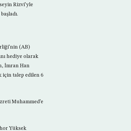
eyin Rizvi’yle
başladı.
liği’nin (AB)
ını hediye olarak
en, İmran Han
için talep edilen 6
 Hazreti Muhammed’e
ahor Yüksek