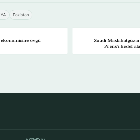
NYA
Pakistan
 ekonomisine övgü
Suudi Maslahatgüzar 
Prens’i hedef al