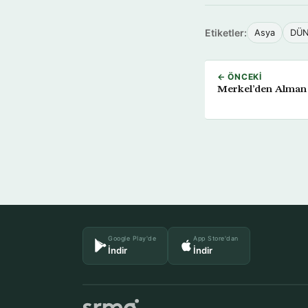
Etiketler:
Asya
DÜ
← ÖNCEKI
Merkel’den Alman
Google Play'de
App Store'dan
İndir
İndir