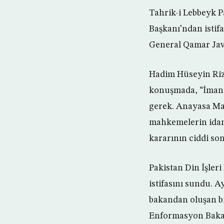
Tahrik-i Lebbeyk 
Başkanı’ndan istif
General Qamar Jav
Hadim Hüseyin Rizvi
konuşmada, “İman 
gerek. Anayasa Mah
mahkemelerin idam 
kararının ciddi so
Pakistan Din İşler
istifasını sundu. 
bakandan oluşan bi
Enformasyon Bakanı