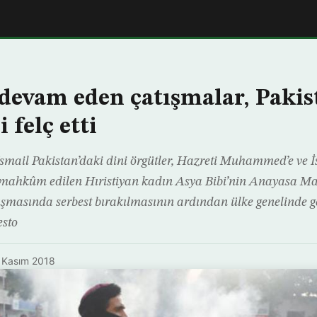
devam eden çatışmalar, Pakis
i felç etti
ail Pakistan’daki dini örgütler, Hazreti Muhammed’e ve İs
 mahkûm edilen Hıristiyan kadın Asya Bibi’nin Anayasa M
uşmasında serbest bırakılmasının ardından ülke genelinde 
esto
 Kasım 2018