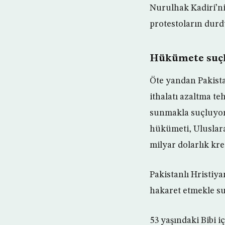
Nurulhak Kadiri’ni
protestoların durd
Hükümete suçl
Öte yandan Pakista
ithalatı azaltma te
sunmakla suçluyor.
hükümeti, Uluslara
milyar dolarlık kr
Pakistanlı Hristiy
hakaret etmekle s
53 yaşındaki Bibi 