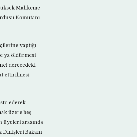
k Yüksek Mahkeme
n Ordusu Komutanı
ilerine yaptığı
e ya öldürmesi
inci derecedeki
 ettirilmesi
esto ederek
mak üzere beş
 üyeleri arasında
 Dinişleri Bakanı