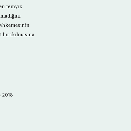
en temyiz
lmadığını
mahkemesinin
st bırakılmasına
s 2018