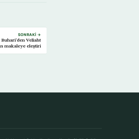
SONRAKI →
Buhari’den Veliaht
an makaleye eleştiri