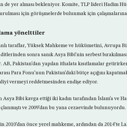
n de yer alması bekleniyor. Komite, TLP lideri Hadim Hüs
urulması için görüşmelerde bulunmak için çalışmalarına 
ama yönelttiler
nlı taraflar, Yüksek Mahkeme ve hükümetini, Avrupa Bir
hditlerinden sonra sanık Asya Bibi’nin serbest bırakılmas
 AB, Pakistan’dan yapılan ithalata kısıtlamalar getirirk
rası Para Fonu’nun Pakistan’daki bütçe açığını kapatmak 
ediyi vermeyi reddetmesinden endişe ediyor.
an Asya Bibi kavga ettiği iki kadın tarafından İslam’a ve
uçlanmıştı ve 2009’dan bu yana cezaevinde bulunuyordu.
için 2010’dan önce yerel mahkeme, ardından da 2014’te L