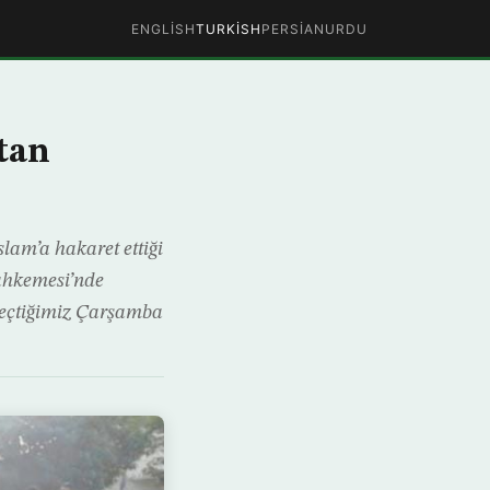
ENGLISH
TURKISH
PERSIAN
URDU
tan
lam’a hakaret ettiği
ahkemesi’nde
geçtiğimiz Çarşamba