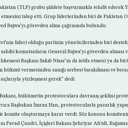
Pakistan (TLP) grubu şiddete başvurmakla tehdit edere
a etmesini talep etti. Grup liderlerinden biri de Pakista
ed Bajwa’yı görevden alma çağrısında bulundu.
’nin lideri olduğu partinin yöneticilerinden biri destekç
sahibi komutanların General Bajwa’yı görevden alması v
kemesi Başkanı Sakıb Nisar’ın da istifa etmesi ya da bir
hükmü vermesinden sanığı serbest bırakılması ve beraat
nuçlarıyla yüzleşmesi gerek” dedi.
i Bakanı, hükümetin protestoculara davranış şeklini prot
Ayrıca Başbakan İmran Han, protestocularla pazarlık yap
r komite oluşturmaya karar verdi. Söz konusu komitenin
 Favad Çaudri, İçişleri Bakanı Şehriyar Afridi, Bağımsız