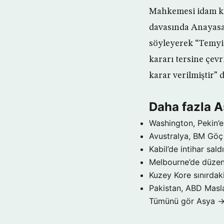
Mahkemesi idam ka
davasında Anayasa
söyleyerek “Temyi
kararı tersine çevr
karar verilmiştir” d
Daha fazla 
Washington, Pekin’e 
Avustralya, BM Göç 
Kabil’de intihar sald
Melbourne’de düzenl
Kuzey Kore sınırdaki
Pakistan, ABD Maslah
Tümünü gör Asya 