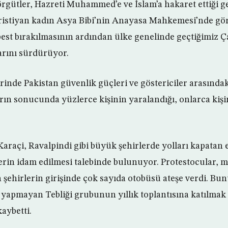
 örgütler, Hazreti Muhammed’e ve İslam’a hakaret ettiği 
istiyan kadın Asya Bibi’nin Anayasa Mahkemesi’nde gö
est bırakılmasının ardından ülke genelinde geçtiğimiz
arını sürdürüyor.
rinde Pakistan güvenlik güçleri ve göstericiler arasında
rın sonucunda yüzlerce kişinin yaralandığı, onlarca kişin
araçi, Ravalpindi gibi büyük şehirlerde yolları kapatan e
erin idam edilmesi talebinde bulunuyor. Protestocular,
 şehirlerin girişinde çok sayıda otobüsü ateşe verdi. B
t yapmayan Tebliği grubunun yıllık toplantısına katılmak
aybetti.