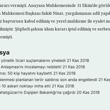
rarı vermişti. Anayasa Mahkemesinde 31 Ekim’de görül
 Mahkemesi Başkanı Sakıb Nisar, yargılamanın adil yapı
z başvurusu kabul edilmiş ve yerel mahkeme ile eyalet 
ilmiştir. Şüpheli şahsın idam kararı iptal edilmiş ve serbe
emişti.
Asya
yönelik ticari suçlamalarını yineledi
21 Kas 2018
Anlaşması’nı imzalamayı reddetti
21 Kas 2018
ırısı: 50 kişi hayatını kaybetti
21 Kas 2018
enmesi planlanan terör saldırısı son anda engellendi
21 Ka
 10 askeri noktayı imha etti
21 Kas 2018
atgüzarı’nı Dışişleri Bakanlığı’na çağırdı
20 Kas 2018
→