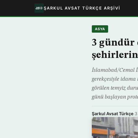
ŞARKUL AVSAT TÜRKÇE ARŞIVI
ASYA
3 gündür 
şehirlerin
İslamabad/Cemal İsm
gerekçesiyle idama
görülen temyiz dur
günü başlayan prot
Şarkul Avsat Türkçe
·
3