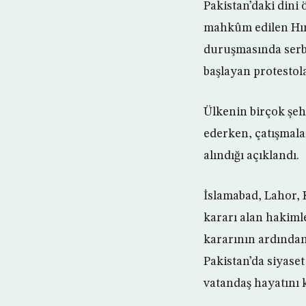
Pakistan’daki dini
mahkûm edilen Hır
duruşmasında serb
başlayan protestol
Ülkenin birçok şeh
ederken, çatışmala
alındığı açıklandı.
İslamabad, Lahor, K
kararı alan hakiml
kararının ardından
Pakistan’da siyase
vatandaş hayatını k