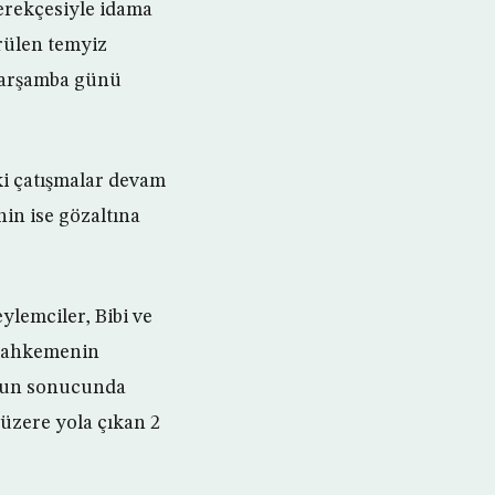
gerekçesiyle idama
rülen temyiz
 Çarşamba günü
ki çatışmalar devam
in ise gözaltına
ylemciler, Bibi ve
 mahkemenin
unun sonucunda
 üzere yola çıkan 2