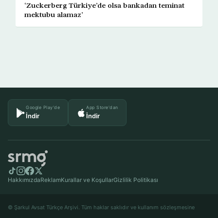
‘Zuckerberg Türkiye’de olsa bankadan teminat
mektubu alamaz’
Google Play'de
App Store'dan
İndir
İndir
Hakkımızda
Reklam
Kurallar ve Koşullar
Gizlilik Politikası
© Şarkul Avsat Türkçe Arşivi. Tüm haklar saklıdır ve kullanım sözleşmesine