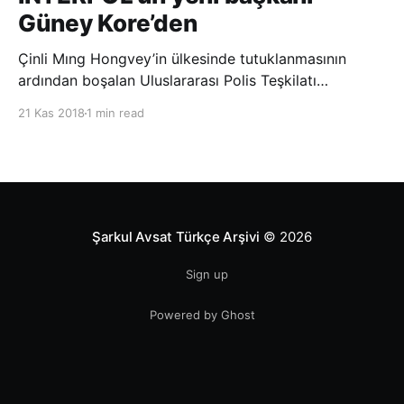
Güney Kore’den
Çinli Mıng Hongvey’in ülkesinde tutuklanmasının
ardından boşalan Uluslararası Polis Teşkilatı
(INTERPOL) Başkanlığına Güney Koreli Kim Jong Yang
21 Kas 2018
1 min read
seçildi. INTERPOL Genel Kurulu’nun Dubai’deki
toplantısında yapılan seçimde, oyların 3’te 2’sini
kazanan Kim, teşkilatın yeni
Şarkul Avsat Türkçe Arşivi
© 2026
Sign up
Powered by Ghost