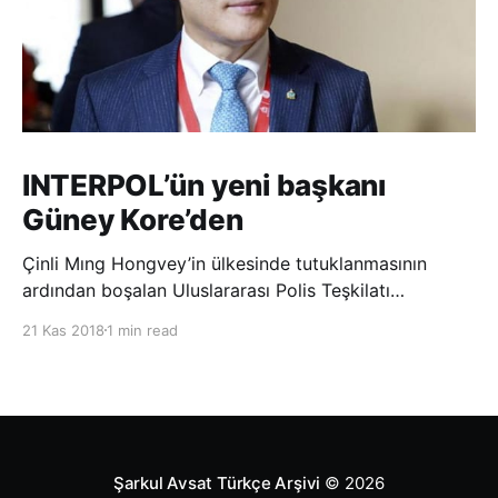
INTERPOL’ün yeni başkanı
Güney Kore’den
Çinli Mıng Hongvey’in ülkesinde tutuklanmasının
ardından boşalan Uluslararası Polis Teşkilatı
(INTERPOL) Başkanlığına Güney Koreli Kim Jong Yang
21 Kas 2018
1 min read
seçildi. INTERPOL Genel Kurulu’nun Dubai’deki
toplantısında yapılan seçimde, oyların 3’te 2’sini
kazanan Kim, teşkilatın yeni
Şarkul Avsat Türkçe Arşivi
© 2026