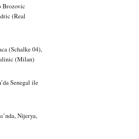
o Brozovic
dric (Real
aca (Schalke 04),
linic (Milan)
’da Senegal ile
ı’nda, Nijerya,