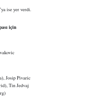
ya ise yer verdi.
ası için
ivakovic
, Josip Pivaric
id), Tin Jedvaj
rg)