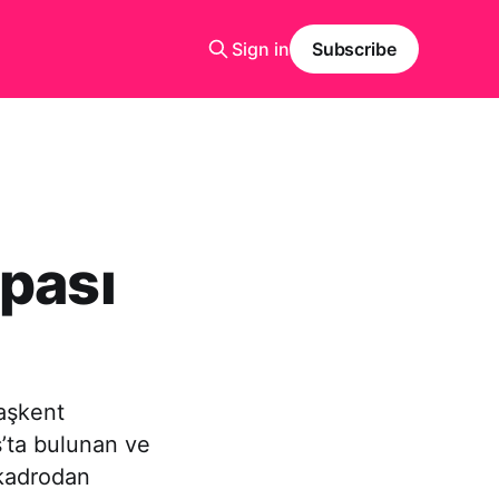
Sign in
Subscribe
upası
başkent
ş’ta bulunan ve
 kadrodan