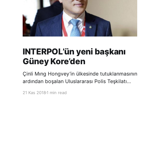
INTERPOL’ün yeni başkanı
Güney Kore’den
Çinli Mıng Hongvey’in ülkesinde tutuklanmasının
ardından boşalan Uluslararası Polis Teşkilatı
(INTERPOL) Başkanlığına Güney Koreli Kim
21 Kas 2018
1 min read
Jong Yang seçildi. INTERPOL Genel Kurulu’nun
Dubai’deki toplantısında yapılan seçimde,
oyların 3’te 2’sini kazanan Kim, teşkilatın yeni