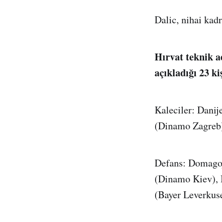
Dalic, nihai kad
Hırvat teknik 
açıkladığı 23 ki
Kaleciler: Danij
(Dinamo Zagreb
Defans: Domagoj
(Dinamo Kiev), I
(Bayer Leverkuse