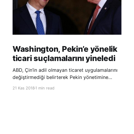
Washington, Pekin’e yönelik
ticari suçlamalarını yineledi
ABD, Çin’in adil olmayan ticaret uygulamalarını
değiştirmediği belirterek Pekin yönetimine
yönelik suçlamalarını yineledi. ABD Ticaret
21 Kas 2018
1 min read
Temsilciliği’nin Çin’in fikri mülkiyet ve teknoloji
transfer politikalarına dair hazırladığı ‘Section
301’ adlı soruşturma raporunun güncellenmiş
halinde