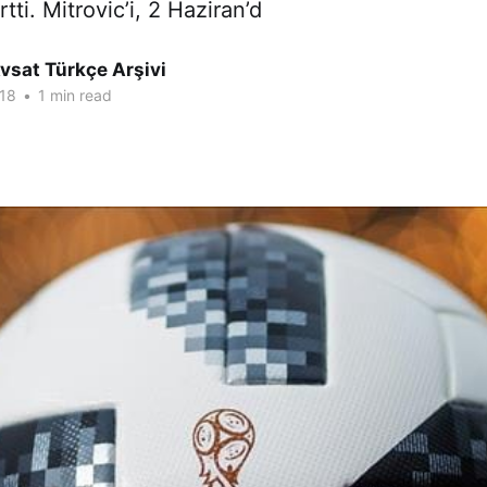
rtti. Mitrovic’i, 2 Haziran’d
vsat Türkçe Arşivi
18
•
1 min read