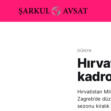
DÜNYA
Hırva
kadro
Hırvatistan Mi
Zagreb’de düze
sezonu kiralık