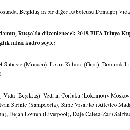
rosunda, Beşiktaş’ın bir diğer futbolcusu Domagoj Vida’
adamın, Rusya’da düzenlenecek 2018 FIFA Dünya Kup
şilik nihai kadro şöyle:
el Subasic (Monaco), Lovre Kalinic (Gent), Dominik L
)
 Vida (Beşiktaş), Vedran Corluka (Lokomotiv Moskova)
van Strinic (Sampdoria), Sime Vrsaljko (Atletico Madr
n), Dejan Lovren (Liverpool), Duje Caleta-Zar (Salzbu