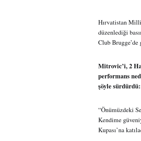
Hırvatistan Mill
düzenlediği bası
Club Brugge’de g
Mitrovic’i, 2 H
performans nede
şöyle sürdürdü:
“Önümüzdeki Sene
Kendime güveniy
Kupası’na katıl