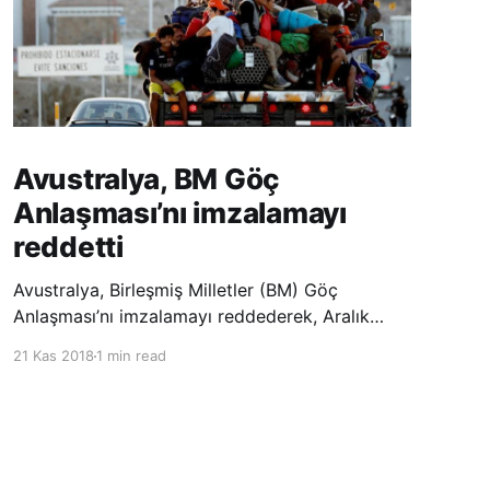
Avustralya, BM Göç
Anlaşması’nı imzalamayı
reddetti
Avustralya, Birleşmiş Milletler (BM) Göç
Anlaşması’nı imzalamayı reddederek, Aralık
ayında Fas’ta düzenlenecek olan uluslararası
21 Kas 2018
1 min read
konferansta BM üyesi ülkeler tarafından
imzalanması beklenen Küresel Göç
Sözleşmesi’ne katılmayacağını açıklayan
ülkelerin yer aldığı uzun listeye dahil oldu.