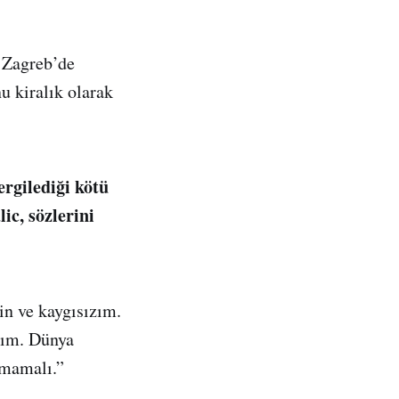
t Zagreb’de
u kiralık olarak
ergilediği kötü
ic, sözlerini
in ve kaygısızım.
ğım. Dünya
lmamalı.”