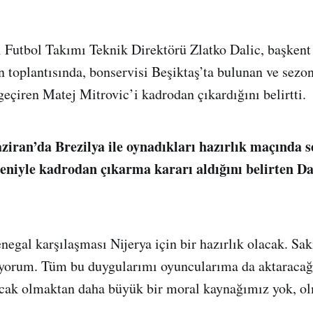
i Futbol Takımı Teknik Direktörü Zlatko Dalic, başken
n toplantısında, bonservisi Beşiktaş’ta bulunan ve sezon
eçiren Matej Mitrovic’i kadrodan çıkardığını belirtti.
aziran’da Brezilya ile oynadıkları hazırlık maçında s
niyle kadrodan çıkarma kararı aldığını belirten Dal
gal karşılaşması Nijerya için bir hazırlık olacak. Sak
orum. Tüm bu duygularımı oyuncularıma da aktaraca
acak olmaktan daha büyük bir moral kaynağımız yok, o