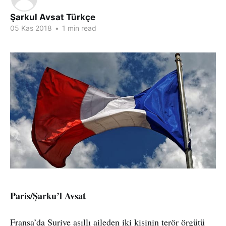
Şarkul Avsat Türkçe
05 Kas 2018
•
1 min read
Paris/Şarku’l Avsat
Fransa’da Suriye asıllı aileden iki kişinin terör örgütü