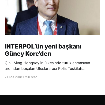
INTERPOL’ün yeni başkanı
Güney Kore’den
Çinli Mıng Hongvey’in ülkesinde tutuklanmasının
ardından boşalan Uluslararası Polis Teşkilatı
(INTERPOL) Başkanlığına Güney Koreli Kim Jong Yang
21 Kas 2018
1 min read
seçildi. INTERPOL Genel Kurulu’nun Dubai’deki
toplantısında yapılan seçimde, oyların 3’te 2’sini
kazanan Kim, teşkilatın yeni