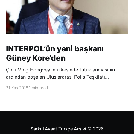
INTERPOL’ün yeni başkanı
Güney Kore’den
Çinli Mıng Hongvey’in ülkesinde tutuklanmasının
ardından boşalan Uluslararası Polis Teşkilatı
(INTERPOL) Başkanlığına Güney Koreli Kim Jong Yang
21 Kas 2018
1 min read
seçildi. INTERPOL Genel Kurulu’nun Dubai’deki
toplantısında yapılan seçimde, oyların 3’te 2’sini
kazanan Kim, teşkilatın yeni
Şarkul Avsat Türkçe Arşivi
© 2026