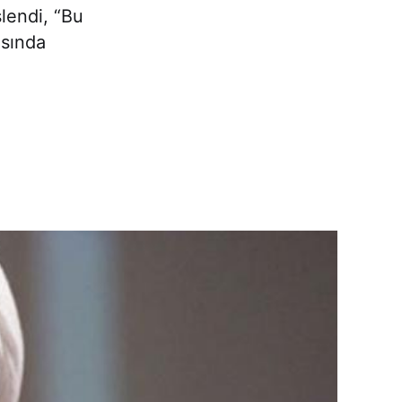
lendi, “Bu
asında