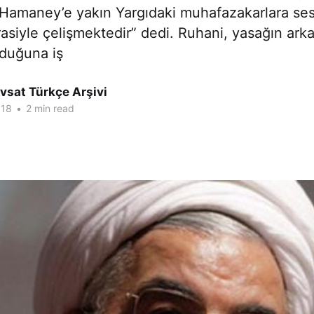
 Hamaney’e yakın Yargıdaki muhafazakarlara ses
siyle çelişmektedir” dedi. Ruhani, yasağın ark
duğuna iş
vsat Türkçe Arşivi
018
•
2 min read