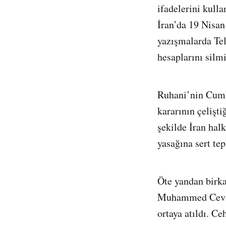
ifadelerini kulla
İran’da 19 Nisan
yazışmalarda Te
hesaplarını silmi
Ruhani’nin Cumhu
kararının çelişti
şekilde İran hal
yasağına sert tep
Öte yandan birka
Muhammed Cevad 
ortaya atıldı. C