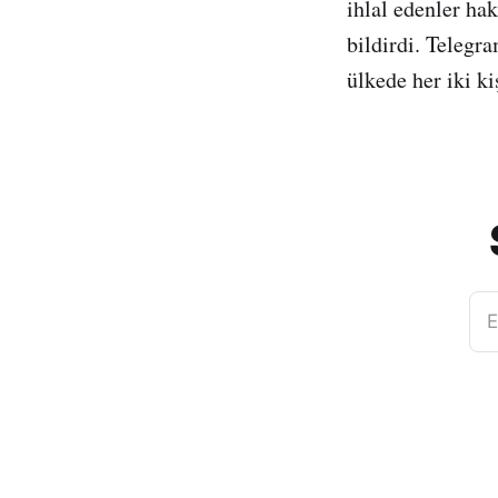
ihlal edenler ha
bildirdi. Telegr
ülkede her iki k
E