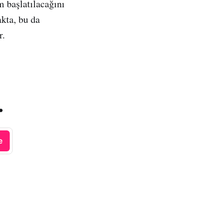
m başlatılacağını
akta, bu da
r.
.
e