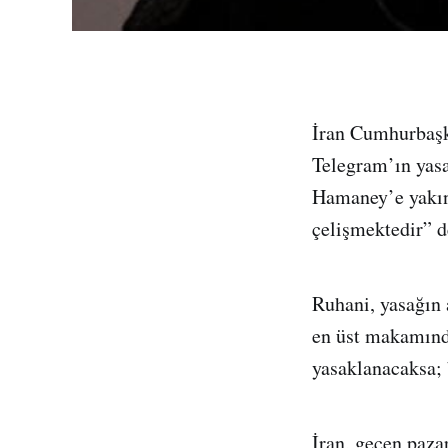
İran Cumhurbaşk
Telegram’ın yas
Hamaney’e yakın
çelişmektedir” d
Ruhani, yasağın 
en üst makamında
yasaklanacaksa; 
İran, geçen paza