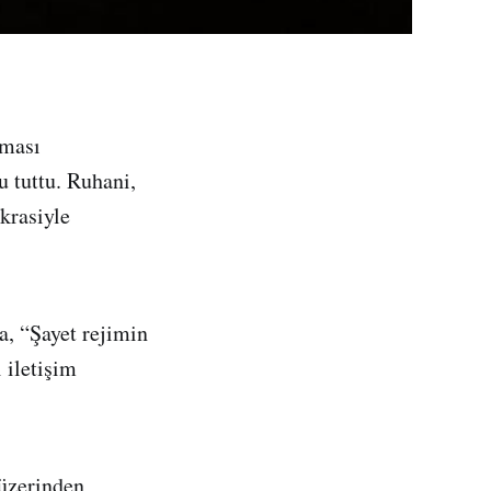
aması
 tuttu. Ruhani,
krasiyle
a, “Şayet rejimin
 iletişim
 üzerinden