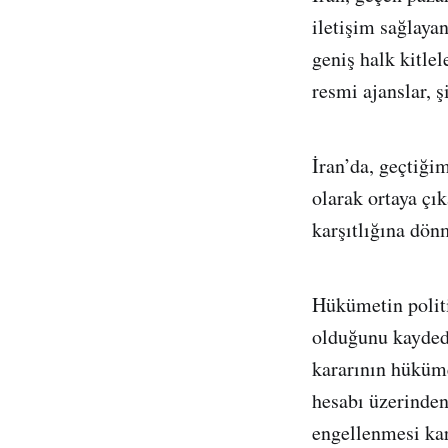
iletişim sağlay
geniş halk kitlel
resmi ajanslar, ş
İran’da, geçtiği
olarak ortaya çık
karşıtlığına dön
Hükümetin politi
olduğunu kaydede
kararının hüküme
hesabı üzerinden
engellenmesi kar