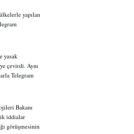
ülkelerle yapılan
elegram
e yasak
’ye çevirdi. Aynı
larla Telegram
ojileri Bakanı
k iddialar
tığı görüşmesinin