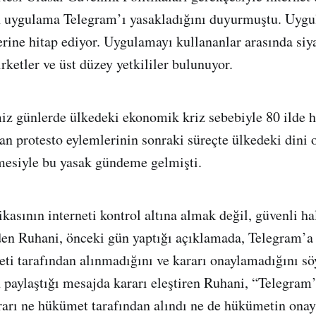
an uygulama Telegram’ı yasakladığını duyurmuştu. Uyg
erine hitap ediyor. Uygulamayı kullananlar arasında siya
irketler ve üst düzey yetkililer bulunuyor.
miz günlerde ülkedeki ekonomik kriz sebebiyle 80 ilde h
an protesto eylemlerinin sonraki süreçte ülkedeki dini o
mesiyle bu yasak gündeme gelmişti.
kasının interneti kontrol altına almak değil, güvenli h
n Ruhani, önceki gün yaptığı açıklamada, Telegram’a 
ti tarafından alınmadığını ve kararı onaylamadığını sö
 paylaştığı mesajda kararı eleştiren Ruhani, “Telegram
arı ne hükümet tarafından alındı ne de hükümetin onay