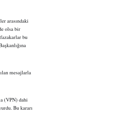
ler arasındaki
e olsa bir
afazakarlar bu
 Başkanlığına
ılan mesajlarla
rla (VPN) dahi
yurdu. Bu kararı