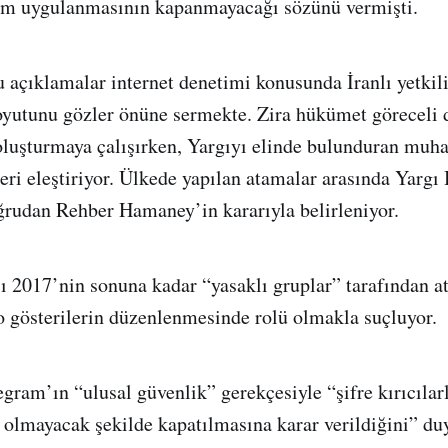
am uygulanmasının kapanmayacağı sözünü vermişti.
u açıklamalar internet denetimi konusunda İranlı yetkili
yutunu gözler önüne sermekte. Zira hükümet göreceli d
 oluşturmaya çalışırken, Yargıyı elinde bulunduran muh
leri eleştiriyor. Ülkede yapılan atamalar arasında Yargı
ğrudan Rehber Hamaney’in kararıyla belirleniyor.
ı 2017’nin sonuna kadar “yasaklı gruplar” tarafından at
o gösterilerin düzenlenmesinde rolü olmakla suçluyor.
legram’ın “ulusal güvenlik” gerekçesiyle “şifre kırıcıla
lmayacak şekilde kapatılmasına karar verildiğini” du