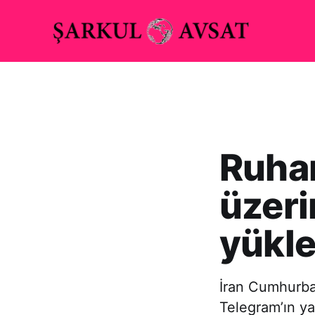
Ruhan
üzer
yükle
İran Cumhurba
Telegram’ın y