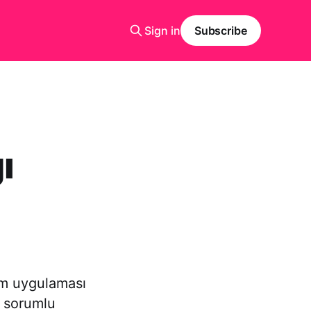
Sign in
Subscribe
ı
im uygulaması
 sorumlu