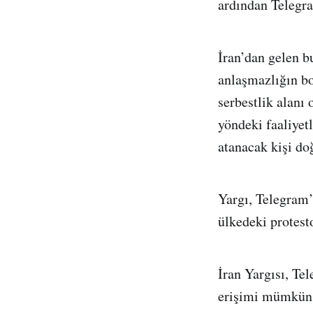
ardından Telegr
İran’dan gelen b
anlaşmazlığın bo
serbestlik alanı
yöndeki faaliyet
atanacak kişi do
Yargı, Telegram’
ülkedeki protest
İran Yargısı, Te
erişimi mümkün o