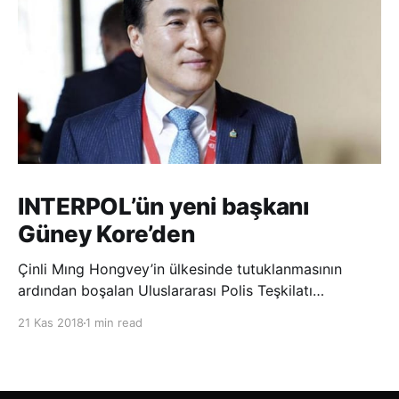
INTERPOL’ün yeni başkanı
Güney Kore’den
Çinli Mıng Hongvey’in ülkesinde tutuklanmasının
ardından boşalan Uluslararası Polis Teşkilatı
(INTERPOL) Başkanlığına Güney Koreli Kim Jong Yang
21 Kas 2018
1 min read
seçildi. INTERPOL Genel Kurulu’nun Dubai’deki
toplantısında yapılan seçimde, oyların 3’te 2’sini
kazanan Kim, teşkilatın yeni